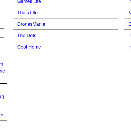
Games Life
I
Thats Life
M
DronesMania
E
The Dots
I
Cool Home
I
νή
one
τη
ce