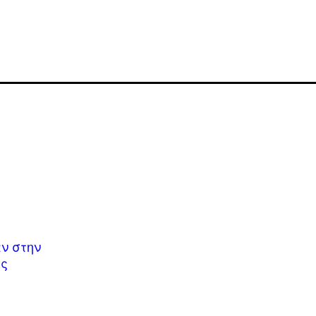
αν στην
ης