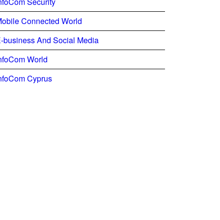
nfoCom Security
obile Connected World
-business And Social Media
nfoCom World
nfoCom Cyprus