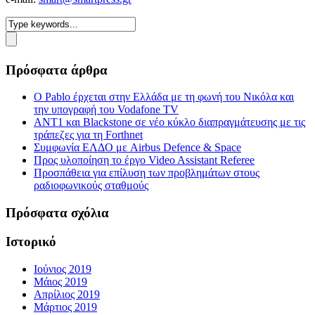
Πρόσφατα άρθρα
Ο Pablo έρχεται στην Ελλάδα με τη φωνή του Νικόλα και
την υπογραφή του Vodafone TV
ΑΝΤ1 και Blackstone σε νέο κύκλο διαπραγμάτευσης με τις
τράπεζες για τη Forthnet
Συμφωνία ΕΛΔΟ με Airbus Defence & Space
Προς υλοποίηση το έργο Video Assistant Referee
Προσπάθεια για επίλυση των προβλημάτων στους
ραδιοφωνικούς σταθμούς
Πρόσφατα σχόλια
Ιστορικό
Ιούνιος 2019
Μάιος 2019
Απρίλιος 2019
Μάρτιος 2019