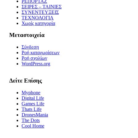
ΡΕΠΟΡΤΑΖ
ΣΕΙΡΕΣ – ΤΑΙΝΙΕΣ
ΣΥΝΕΝΤΕΥΞΕΙΣ
ΤΕΧΝΟΛΟΓΙΑ
Χωρίς κατηγορία
Μεταστοιχεία
Σύνδεση
Ροή καταχωρίσεων
Ροή σχολίων
WordPress.org
Δείτε Επίσης
Myphone
Digital Life
Games Life
Thats Life
DronesMania
The Dots
Cool Home