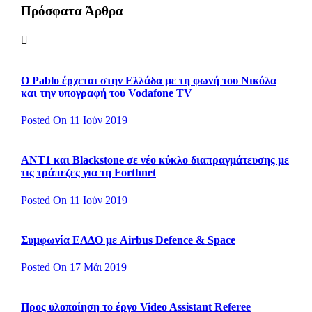
Πρόσφατα Άρθρα
Ο Pablo έρχεται στην Ελλάδα με τη φωνή του Νικόλα
και την υπογραφή του Vodafone TV
Posted On 11 Ιούν 2019
ΑΝΤ1 και Blackstone σε νέο κύκλο διαπραγμάτευσης με
τις τράπεζες για τη Forthnet
Posted On 11 Ιούν 2019
Συμφωνία ΕΛΔΟ με Airbus Defence & Space
Posted On 17 Μάι 2019
Προς υλοποίηση το έργο Video Assistant Referee