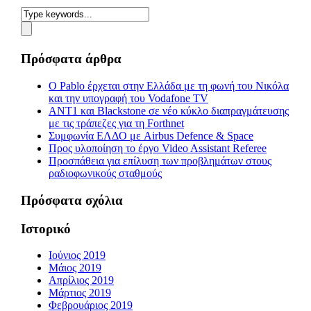
Πρόσφατα άρθρα
Ο Pablo έρχεται στην Ελλάδα με τη φωνή του Νικόλα
και την υπογραφή του Vodafone TV
ΑΝΤ1 και Blackstone σε νέο κύκλο διαπραγμάτευσης
με τις τράπεζες για τη Forthnet
Συμφωνία ΕΛΔΟ με Airbus Defence & Space
Προς υλοποίηση το έργο Video Assistant Referee
Προσπάθεια για επίλυση των προβλημάτων στους
ραδιοφωνικούς σταθμούς
Πρόσφατα σχόλια
Ιστορικό
Ιούνιος 2019
Μάιος 2019
Απρίλιος 2019
Μάρτιος 2019
Φεβρουάριος 2019