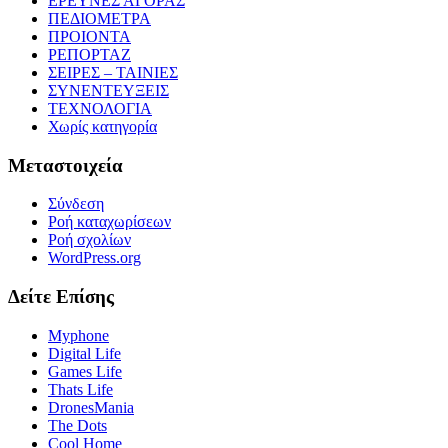
ΕΡΕΥΝΕΣ ΑΓΟΡΑΣ
ΠΕΔΙΟΜΕΤΡΑ
ΠΡΟΙΟΝΤΑ
ΡΕΠΟΡΤΑΖ
ΣΕΙΡΕΣ – ΤΑΙΝΙΕΣ
ΣΥΝΕΝΤΕΥΞΕΙΣ
ΤΕΧΝΟΛΟΓΙΑ
Χωρίς κατηγορία
Μεταστοιχεία
Σύνδεση
Ροή καταχωρίσεων
Ροή σχολίων
WordPress.org
Δείτε Επίσης
Myphone
Digital Life
Games Life
Thats Life
DronesMania
The Dots
Cool Home