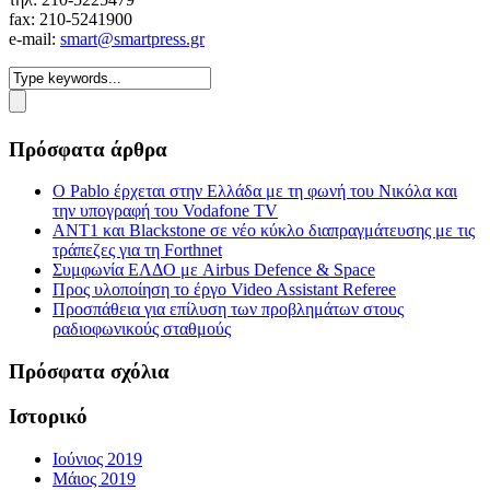
fax: 210-5241900
e-mail:
smart@smartpress.gr
Πρόσφατα άρθρα
Ο Pablo έρχεται στην Ελλάδα με τη φωνή του Νικόλα και
την υπογραφή του Vodafone TV
ΑΝΤ1 και Blackstone σε νέο κύκλο διαπραγμάτευσης με τις
τράπεζες για τη Forthnet
Συμφωνία ΕΛΔΟ με Airbus Defence & Space
Προς υλοποίηση το έργο Video Assistant Referee
Προσπάθεια για επίλυση των προβλημάτων στους
ραδιοφωνικούς σταθμούς
Πρόσφατα σχόλια
Ιστορικό
Ιούνιος 2019
Μάιος 2019