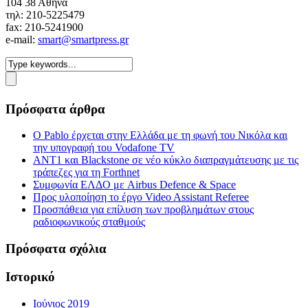
104 38 Αθήνα
τηλ: 210-5225479
fax: 210-5241900
e-mail:
smart@smartpress.gr
Πρόσφατα άρθρα
Ο Pablo έρχεται στην Ελλάδα με τη φωνή του Νικόλα και
την υπογραφή του Vodafone TV
ΑΝΤ1 και Blackstone σε νέο κύκλο διαπραγμάτευσης με τις
τράπεζες για τη Forthnet
Συμφωνία ΕΛΔΟ με Airbus Defence & Space
Προς υλοποίηση το έργο Video Assistant Referee
Προσπάθεια για επίλυση των προβλημάτων στους
ραδιοφωνικούς σταθμούς
Πρόσφατα σχόλια
Ιστορικό
Ιούνιος 2019