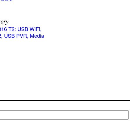
tory
016 Τ2: USB WiFi,
2, USB PVR, Media