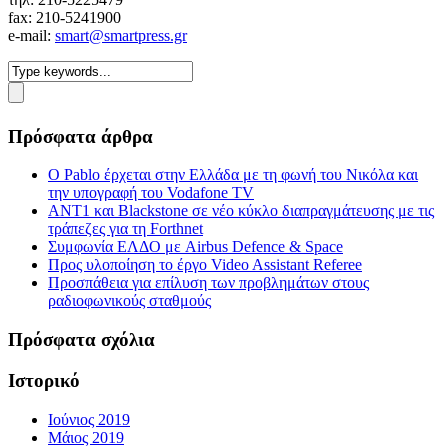
fax: 210-5241900
e-mail:
smart@smartpress.gr
Πρόσφατα άρθρα
Ο Pablo έρχεται στην Ελλάδα με τη φωνή του Νικόλα και
την υπογραφή του Vodafone TV
ΑΝΤ1 και Blackstone σε νέο κύκλο διαπραγμάτευσης με τις
τράπεζες για τη Forthnet
Συμφωνία ΕΛΔΟ με Airbus Defence & Space
Προς υλοποίηση το έργο Video Assistant Referee
Προσπάθεια για επίλυση των προβλημάτων στους
ραδιοφωνικούς σταθμούς
Πρόσφατα σχόλια
Ιστορικό
Ιούνιος 2019
Μάιος 2019