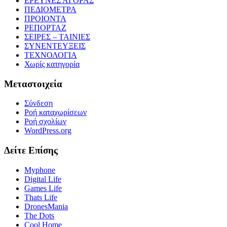
ΕΡΕΥΝΕΣ ΑΓΟΡΑΣ
ΠΕΔΙΟΜΕΤΡΑ
ΠΡΟΙΟΝΤΑ
ΡΕΠΟΡΤΑΖ
ΣΕΙΡΕΣ – ΤΑΙΝΙΕΣ
ΣΥΝΕΝΤΕΥΞΕΙΣ
ΤΕΧΝΟΛΟΓΙΑ
Χωρίς κατηγορία
Μεταστοιχεία
Σύνδεση
Ροή καταχωρίσεων
Ροή σχολίων
WordPress.org
Δείτε Επίσης
Myphone
Digital Life
Games Life
Thats Life
DronesMania
The Dots
Cool Home