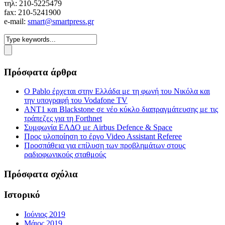
τηλ: 210-5225479
fax: 210-5241900
e-mail:
smart@smartpress.gr
Πρόσφατα άρθρα
Ο Pablo έρχεται στην Ελλάδα με τη φωνή του Νικόλα και
την υπογραφή του Vodafone TV
ΑΝΤ1 και Blackstone σε νέο κύκλο διαπραγμάτευσης με τις
τράπεζες για τη Forthnet
Συμφωνία ΕΛΔΟ με Airbus Defence & Space
Προς υλοποίηση το έργο Video Assistant Referee
Προσπάθεια για επίλυση των προβλημάτων στους
ραδιοφωνικούς σταθμούς
Πρόσφατα σχόλια
Ιστορικό
Ιούνιος 2019
Μάιος 2019