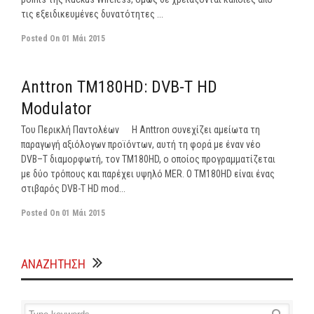
τις εξειδικευμένες δυνατότητες ...
Posted On
01 Μάι 2015
off
Anttron TM180HD: DVB-T HD
Modulator
Του Περικλή Παντολέων Η Anttron συνεχίζει αμείωτα τη
παραγωγή αξιόλογων προϊόντων, αυτή τη φορά με έναν νέο
DVB–T διαμορφωτή, τον TM180HD, ο οποίος προγραμματίζεται
με δύο τρόπους και παρέχει υψηλό MER. Ο TM180HD είναι ένας
στιβαρός DVB-T HD mod...
Posted On
01 Μάι 2015
ΑΝΑΖΗΤΗΣΗ