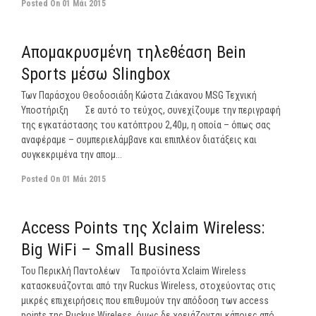
Posted On
01 Μάι 2015
off
Απομακρυσμένη τηλεθέαση Bein
Sports μέσω Slingbox
Των Παράσχου Θεοδοσιάδη Κώστα Ζιάκανου MSG Τεχνική
Υποστήριξη Σε αυτό το τεύχος, συνεχίζουμε την περιγραφή
της εγκατάστασης του κατόπτρου 2,40μ, η οποία – όπως σας
αναφέραμε – συμπεριελάμβανε και επιπλέον διατάξεις και
συγκεκριμένα την απομ...
Posted On
01 Μάι 2015
off
Access Points της Xclaim Wireless:
Big WiFi – Small Business
Του Περικλή Παντολέων Τα προϊόντα Xclaim Wireless
κατασκευάζονται από την Ruckus Wireless, στοχεύοντας στις
μικρές επιχειρήσεις που επιθυμούν την απόδοση των access
points της Ruckus Wireless, όμως δε χρειάζονται κάποιες από