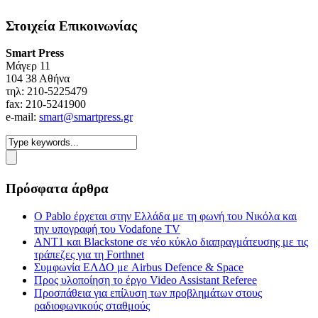
Στοιχεία Επικοινωνίας
Smart Press
Mάγερ 11
104 38 Αθήνα
τηλ: 210-5225479
fax: 210-5241900
e-mail:
smart@smartpress.gr
Πρόσφατα άρθρα
Ο Pablo έρχεται στην Ελλάδα με τη φωνή του Νικόλα και
την υπογραφή του Vodafone TV
ΑΝΤ1 και Blackstone σε νέο κύκλο διαπραγμάτευσης με τις
τράπεζες για τη Forthnet
Συμφωνία ΕΛΔΟ με Airbus Defence & Space
Προς υλοποίηση το έργο Video Assistant Referee
Προσπάθεια για επίλυση των προβλημάτων στους
ραδιοφωνικούς σταθμούς