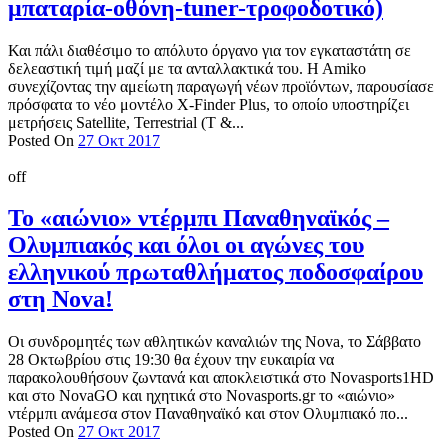
μπαταρία-οθόνη-tuner-τροφοδοτικό)
Και πάλι διαθέσιμο το απόλυτο όργανο για τον εγκαταστάτη σε
δελεαστική τιμή μαζί με τα ανταλλακτικά του. H Amiko
συνεχίζοντας την αμείωτη παραγωγή νέων προϊόντων, παρουσίασε
πρόσφατα το νέο μοντέλο X-Finder Plus, το οποίο υποστηρίζει
μετρήσεις Satellite, Terrestrial (T &...
Posted On
27 Οκτ 2017
off
Το «αιώνιο» ντέρμπι Παναθηναϊκός –
Ολυμπιακός και όλοι οι αγώνες του
ελληνικού πρωταθλήματος ποδοσφαίρου
στη Nova!
Οι συνδρομητές των αθλητικών καναλιών της Nova, το Σάββατο
28 Οκτωβρίου στις 19:30 θα έχουν την ευκαιρία να
παρακολουθήσουν ζωντανά και αποκλειστικά στο Novasports1HD
και στο NovaGO και ηχητικά στο Novasports.gr το «αιώνιο»
ντέρμπι ανάμεσα στον Παναθηναϊκό και στον Ολυμπιακό πο...
Posted On
27 Οκτ 2017