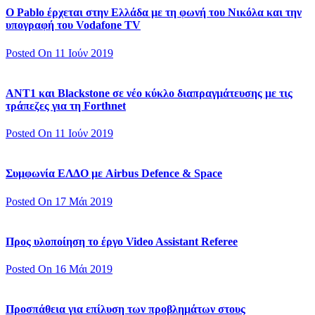
Ο Pablo έρχεται στην Ελλάδα με τη φωνή του Νικόλα και την
υπογραφή του Vodafone TV
Posted On 11 Ιούν 2019
ΑΝΤ1 και Blackstone σε νέο κύκλο διαπραγμάτευσης με τις
τράπεζες για τη Forthnet
Posted On 11 Ιούν 2019
Συμφωνία ΕΛΔΟ με Airbus Defence & Space
Posted On 17 Μάι 2019
Προς υλοποίηση το έργο Video Assistant Referee
Posted On 16 Μάι 2019
Προσπάθεια για επίλυση των προβλημάτων στους