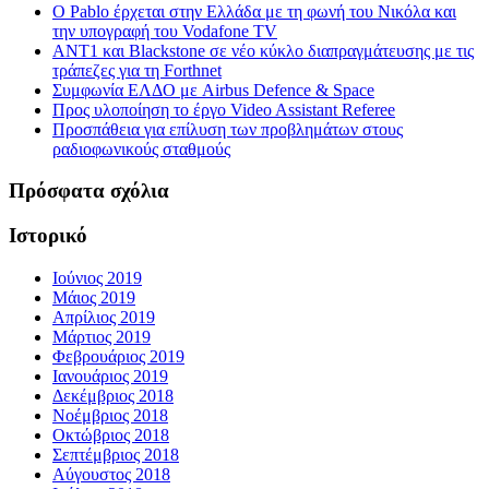
Ο Pablo έρχεται στην Ελλάδα με τη φωνή του Νικόλα και
την υπογραφή του Vodafone TV
ΑΝΤ1 και Blackstone σε νέο κύκλο διαπραγμάτευσης με τις
τράπεζες για τη Forthnet
Συμφωνία ΕΛΔΟ με Airbus Defence & Space
Προς υλοποίηση το έργο Video Assistant Referee
Προσπάθεια για επίλυση των προβλημάτων στους
ραδιοφωνικούς σταθμούς
Πρόσφατα σχόλια
Ιστορικό
Ιούνιος 2019
Μάιος 2019
Απρίλιος 2019
Μάρτιος 2019
Φεβρουάριος 2019
Ιανουάριος 2019
Δεκέμβριος 2018
Νοέμβριος 2018
Οκτώβριος 2018
Σεπτέμβριος 2018
Αύγουστος 2018