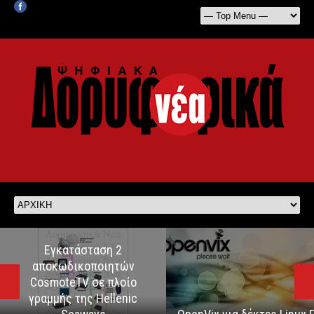
Εγκατάσταση 2
αποκωδικοποιητών
CosmoteTV σε πλοίο
γραμμής της Hellenic