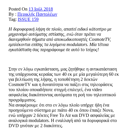
Posted On
13 Ιούλ 2018
By :
Περικλής Παντολέων
Tag:
ISSUE 159
Η δορυφορική λήψη σε πλοίο, απαιτεί ειδικό κάτοπτρο με
μηχανισμό αυτόματης εστίασης, ενώ όταν πρέπει να
διανεμηθούν σήματα από αποκωδικοποιητές
CosmoteTV
,
εμπλέκονται επίσης τα λεγόμενα
modulators
. Μία τέτοια
εγκατάσταση σας περιγράφουμε σε αυτό το τεύχος!
Στην εν λόγω εγκατάσταση, μας ζητήθηκε η αντικατάσταση
της υπάρχουσας κεραίας των 40 εκ με μία μεγαλύτερη 60 εκ
για βελτίωση της λήψης, η τοποθέτηση 2 δεκτών
CosmoteTV και η δυνατότητα να παίζει στις τηλεοράσεις
του πλοίου οποιαδήποτε στιγμή επιλεγεί, ένα video
ασφαλείας διακόπτοντας αυτόματα τη ροή του τηλεοπτικού
προγράμματος.
Να αναφέρουμε ότι στο εν λόγω πλοίο υπήρχε ήδη ένα
προηγούμενο σύστημα με πιάτο 40 εκ όπου έπαιζε Nova,
ενώ υπήρχαν 2 δέκτες Free To Air και DVD ασφαλείας με
αναλογικά modulators. H εναλλαγή από τα δορυφορικά στο
DVD γινόταν με 2 διακόπτες.