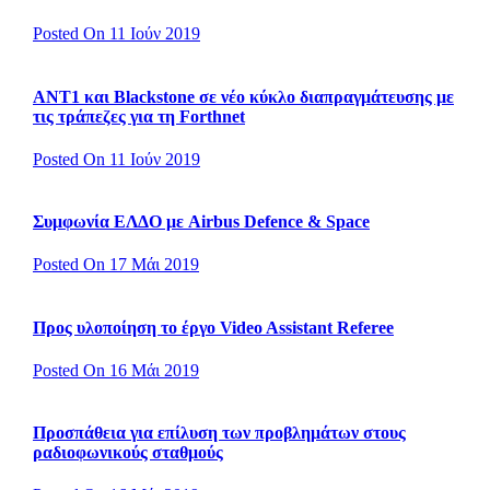
Posted On 11 Ιούν 2019
ΑΝΤ1 και Blackstone σε νέο κύκλο διαπραγμάτευσης με
τις τράπεζες για τη Forthnet
Posted On 11 Ιούν 2019
Συμφωνία ΕΛΔΟ με Airbus Defence & Space
Posted On 17 Μάι 2019
Προς υλοποίηση το έργο Video Assistant Referee
Posted On 16 Μάι 2019
Προσπάθεια για επίλυση των προβλημάτων στους
ραδιοφωνικούς σταθμούς