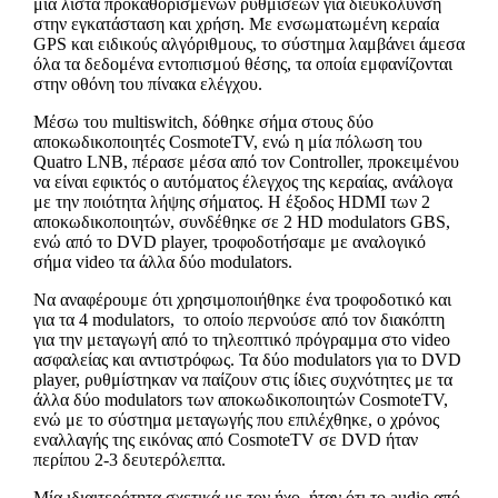
μια λίστα προκαθορισμένων ρυθμίσεων για διευκόλυνση
στην εγκατάσταση και χρήση. Με ενσωματωμένη κεραία
GPS και ειδικούς αλγόριθμους, το σύστημα λαμβάνει άμεσα
όλα τα δεδομένα εντοπισμού θέσης, τα οποία εμφανίζονται
στην οθόνη του πίνακα ελέγχου.
Μέσω του multiswitch, δόθηκε σήμα στους δύο
αποκωδικοποιητές CosmoteTV, ενώ η μία πόλωση του
Quatro LNB, πέρασε μέσα από τον Controller, προκειμένου
να είναι εφικτός ο αυτόματος έλεγχος της κεραίας, ανάλογα
με την ποιότητα λήψης σήματος. Η έξοδος HDMI των 2
αποκωδικοποιητών, συνδέθηκε σε 2 HD modulators GBS,
ενώ από το DVD player, τροφοδοτήσαμε με αναλογικό
σήμα video τα άλλα δύο modulators.
Να αναφέρουμε ότι χρησιμοποιήθηκε ένα τροφοδοτικό και
για τα 4 modulators, το οποίο περνούσε από τον διακόπτη
για την μεταγωγή από το τηλεοπτικό πρόγραμμα στο video
ασφαλείας και αντιστρόφως. Τα δύο modulators για το DVD
player, ρυθμίστηκαν να παίζουν στις ίδιες συχνότητες με τα
άλλα δύο modulators των αποκωδικοποιητών CosmoteTV,
ενώ με το σύστημα μεταγωγής που επιλέχθηκε, ο χρόνος
εναλλαγής της εικόνας από CosmoteTV σε DVD ήταν
περίπου 2-3 δευτερόλεπτα.
Μία ιδιαιτερότητα σχετικά με τον ήχο, ήταν ότι το audio από