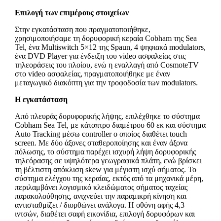
Επιλογή των επιμέρους στοιχείων
Στην εγκατάσταση που πραγματοποιήθηκε,
χρησιμοποιήσαμε τη δορυφορική κεραία Cobham της Sea
Tel, ένα Multiswitch 5×12 της Spaun, 4 ψηφιακά modulators,
ένα DVD Player για ένδειξη του video ασφαλείας στις
τηλεοράσεις του πλοίου, ενώ η εναλλαγή από CosmoteTV
στο video ασφαλείας, πραγματοποιήθηκε με έναν
μεταγωγικό διακόπτη για την τροφοδοσία των modulators.
Η εγκατάσταση
Από πλευράς δορυφορικής λήψης, επιλέχθηκε το σύστημα
Cobham Sea Tel, με κάτοπτρο διαμέτρου 60 εκ και σύστημα
Auto Tracking μέσω controller ο οποίος διαθέτει touch
screen. Με δύο άξονες σταθεροποίησης και έναν άξονα
πόλωσης, το σύστημα παρέχει ισχυρή λήψη δορυφορικής
τηλεόρασης σε υψηλότερα γεωγραφικά πλάτη, ενώ βρίσκει
τη βέλτιστη απόκλιση skew για μέγιστη ισχύ σήματος. To
σύστημα ελέγχου της κεραίας, εκτός από τα μηχανικά μέρη,
περιλαμβάνει λογισμικό κλειδώματος σήματος ταχείας
παρακολούθησης, ανιχνεύει την παραμικρή κίνηση και
αντισταθμίζει / διορθώνει ανάλογα. Η οθόνη αφής 4,3
ιντσών, διαθέτει σαφή εικονίδια, επιλογή δορυφόρων και