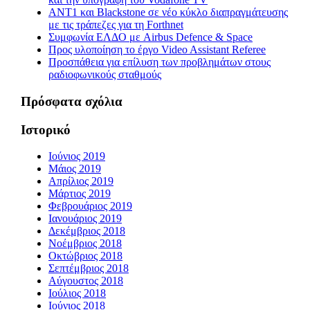
ΑΝΤ1 και Blackstone σε νέο κύκλο διαπραγμάτευσης
με τις τράπεζες για τη Forthnet
Συμφωνία ΕΛΔΟ με Airbus Defence & Space
Προς υλοποίηση το έργο Video Assistant Referee
Προσπάθεια για επίλυση των προβλημάτων στους
ραδιοφωνικούς σταθμούς
Πρόσφατα σχόλια
Ιστορικό
Ιούνιος 2019
Μάιος 2019
Απρίλιος 2019
Μάρτιος 2019
Φεβρουάριος 2019
Ιανουάριος 2019
Δεκέμβριος 2018
Νοέμβριος 2018
Οκτώβριος 2018
Σεπτέμβριος 2018
Αύγουστος 2018
Ιούλιος 2018
Ιούνιος 2018