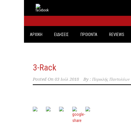
ΑΡΧΙΚΗ
ΕΙΔΗΣΕΙΣ
ΠΡΟΙΟΝΤΑ
REVIEWS
3-Rack
Posted On
03 Ιούλ 2018
By :
Περικλής Παντολέων