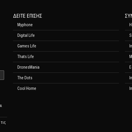
ΔΕΊΤΕ ΕΠΊΣΗΣ
ΣΥ
Myphone
H
Digital Life
S
Games Life
I
Thats Life
M
DronesMania
E
The Dots
I
Cool Home
I
αι
 τις