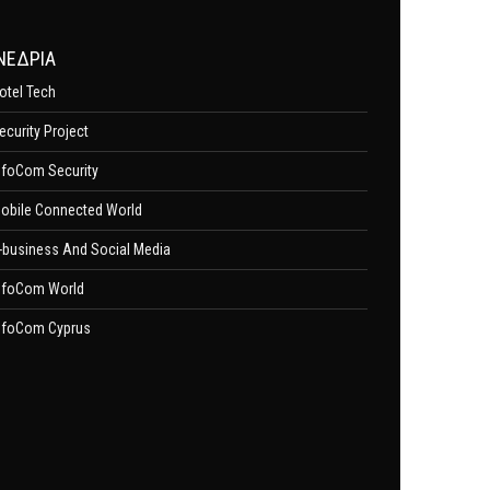
ΝΕΔΡΙΑ
otel Tech
ecurity Project
nfoCom Security
obile Connected World
-business And Social Media
nfoCom World
nfoCom Cyprus