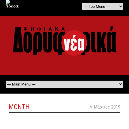
MONTH
//
Μάρτιος 2019
off