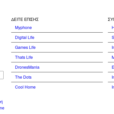
ΔΕΊΤΕ ΕΠΊΣΗΣ
ΣΥ
Myphone
H
Digital Life
S
Games Life
I
Thats Life
M
DronesMania
E
The Dots
I
Cool Home
I
νή
one