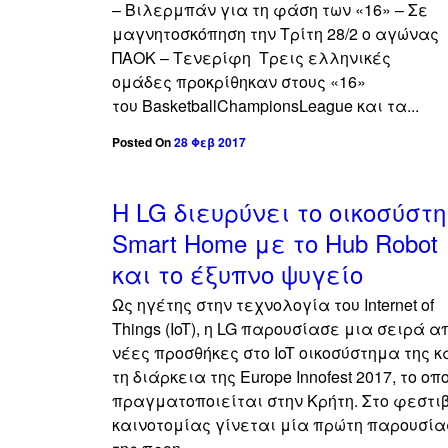
– Βιλερμπάν για τη φάση των «16» – Σε
μαγνητοσκόπηση την Τρίτη 28/2 ο αγώνας
ΠΑΟΚ – Τενερίφη Τρεις ελληνικές
ομάδες προκρίθηκαν στους «16»
του BasketballChampionsLeague και τα...
Posted On
28 Φεβ 2017
Η LG διευρύνει το οικοσύστ
Smart Home με το Hub Robot
και το έξυπνο ψυγείο
Ως ηγέτης στην τεχνολογία του Internet of
Things (IoT), η LG παρουσίασε μια σειρά α
νέες προσθήκες στο IoT οικοσύστημα της 
τη διάρκεια της Europe Innofest 2017, το οπ
πραγματοποιείται στην Κρήτη. Στο φεστι
καινοτομίας γίνεται μία πρώτη παρουσία