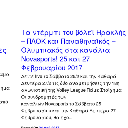
off
off
Τα ντέρμπι του βόλεϊ Ηρακλής
υ
– ΠΑΟΚ και Παναθηναϊκός –
ες
Ολυμπιακός στα κανάλια
Novasports! 25 και 27
Φεβρουαρίου 2017
έαμα
Δείτε live το Σάββατο 25/2 και την Καθαρά
Δευτέρα 27/2 τις δύο αναμετρήσεις την 18η
λημα
αγωνιστική της Volley League Πάμε Στοίχημα
Οι συνδρομητές των
 από
καναλιών Novasports το Σάββατο 25
..
Φεβρουαρίου και την Καθαρά Δευτέρα 27
Φεβρουαρίου, θα έχο...
Posted On
24 Φεβ 2017