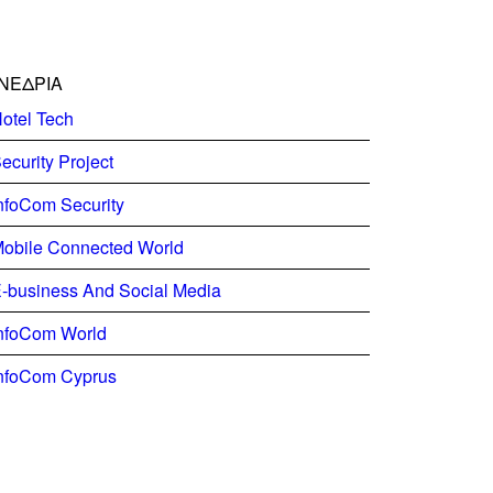
ΝΕΔΡΙΑ
otel Tech
ecurity Project
nfoCom Security
obile Connected World
-business And Social Media
nfoCom World
nfoCom Cyprus