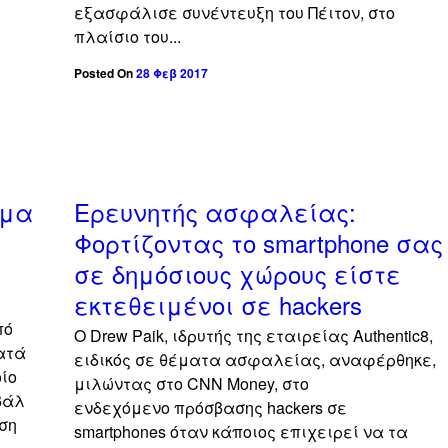
εξασφάλισε συνέντευξη του Πέιτον, στο
πλαίσιο του...
Posted On
28 Φεβ 2017
off
off
ημα
Ερευνητής ασφαλείας:
Φορτίζοντας το smartphone σας
σε δημόσιους χώρους είστε
εκτεθειμένοι σε hackers
πό
O Drew Paik, ιδρυτής της εταιρείας Authentic8,
κατά
ειδικός σε θέματα ασφαλείας, αναφέρθηκε,
οίο
μιλώντας στο CNN Money, στο
βάλ
ενδεχόμενο πρόσβασης hackers σε
ση
smartphones όταν κάποιος επιχειρεί να τα