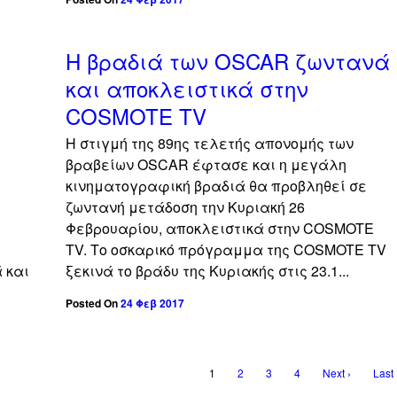
off
off
α
Η βραδιά των OSCAR ζωντανά
και αποκλειστικά στην
COSMOTE TV
Η στιγμή της 89ης τελετής απονομής των
βραβείων OSCAR έφτασε και η μεγάλη
κινηματογραφική βραδιά θα προβληθεί σε
ζωντανή μετάδοση την Κυριακή 26
Φεβρουαρίου, αποκλειστικά στην COSMOTE
TV. Το οσκαρικό πρόγραμμα της COSMOTE TV
 και
ξεκινά το βράδυ της Κυριακής στις 23.1...
Posted On
24 Φεβ 2017
1
2
3
4
Next ›
Last