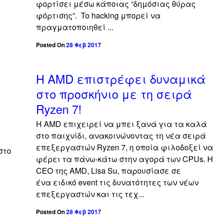
φορτίσει μέσω κάποιας “δημόσιας θύρας
φόρτισης”. To hacking μπορεί να
πραγματοποιηθεί ...
Posted On
28 Φεβ 2017
off
off
Η AMD επιστρέφει δυναμικά
στο προσκήνιο με τη σειρά
Ryzen 7!
Η AMD επιχειρεί να μπει ξανά για τα καλά
στο παιχνίδι, ανακοινώνοντας τη νέα σειρά
επεξεργαστών Ryzen 7, η οποία φιλοδοξεί να
στο
φέρει τα πάνω-κάτω στην αγορά των CPUs. Η
CEO της AMD, Lisa Su, παρουσίασε σε
ένα ειδικό event τις δυνατότητες των νέων
επεξεργαστών και τις τεχ...
Posted On
28 Φεβ 2017