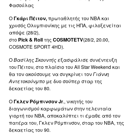
Φασούλας
Ο
Γκάρι Πέιτον,
πρωταθλητής του ΝΒΑ και
χρυσός Ολυμπιονίκης με τις ΗΠΑ, φιλοξενείται
απόψε (28/2),
στο
Pick
&
Roll
της
COSMOTE
TV
(28/2, 20.00,
COSMOTE SPORT 4HD).
Ο
Βασίλης Σκουντής ε
ξασφάλισε συνέντευξη
του Πέιτον, στο πλαίσιο του All Star Weekend και
θα τον ακούσουμε να συγκρίνει τον
Γιάννη
Αντετοκούνμπο
με δυο σούπερ σταρ της
δεκαετίας του 80.
Ο
Γκλεν Ρόμπινσον Jr
., νικητής του
διαγωνισμού καρφωμάτων στην τελευταία
γιορτή του ΝΒΑ, αποκαλύπτει τι έμαθε από τον
πατέρα του, Γκλεν Ρόμπινσον, σταρ του ΝΒΑ, της
δεκαετίας του 90.