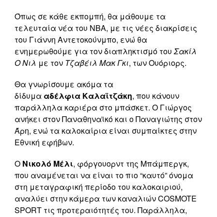
Όπως σε κάθε εκπομπή, θα μάθουμε τα
τελευταία νέα του ΝΒΑ, με τις νέες διακρίσεις
του Γιάννη Αντετοκούνμπο, ενώ θα
ενημερωθούμε για τον διαπληκτισμό του
Σακίλ
Ο Νιλ
με τον
Τζαβέιλ
Μακ Γκι
, των Ουόριορς.
Θα γνωρίσουμε ακόμα τα
δίδυμα
αδέλφια
Καλαϊτζάκη
, που κάνουν
παράλληλα καριέρα στο μπάσκετ. Ο Γιώργος
ανήκει στον Παναθηναϊκό και ο Παναγιώτης στον
Άρη, ενώ τα καλοκαίρια είναι συμπαίκτες στην
Εθνική εφήβων.
Ο
Νικολό Μέλι
, φόργουορντ της Μπάμπεργκ,
που αναμένεται να είναι το πιο “καυτό” όνομα
στη μεταγραφική περίοδο του καλοκαιριού,
αναλύει στην κάμερα των καναλιών COSMOTE
SPORT τις προτεραιότητές του. Παράλληλα,