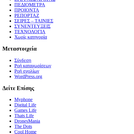
ΠΕΔΙΟΜΕΤΡΑ
ΠΡΟΙΟΝΤΑ
ΡΕΠΟΡΤΑΖ
ΣΕΙΡΕΣ – ΤΑΙΝΙΕΣ
ΣΥΝΕΝΤΕΥΞΕΙΣ
ΤΕΧΝΟΛΟΓΙΑ
Χωρίς κατηγορία
Μεταστοιχεία
Σύνδεση
Ροή καταχωρίσεων
Ροή σχολίων
WordPress.org
Δείτε Επίσης
Myphone
Digital Life
Games Life
Thats Life
DronesMania
The Dots
Cool Home