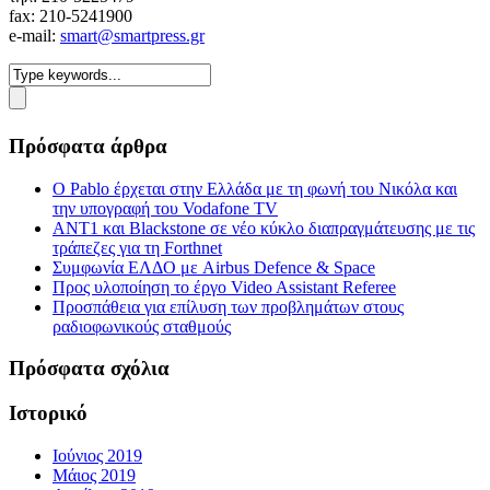
fax: 210-5241900
e-mail:
smart@smartpress.gr
Πρόσφατα άρθρα
Ο Pablo έρχεται στην Ελλάδα με τη φωνή του Νικόλα και
την υπογραφή του Vodafone TV
ΑΝΤ1 και Blackstone σε νέο κύκλο διαπραγμάτευσης με τις
τράπεζες για τη Forthnet
Συμφωνία ΕΛΔΟ με Airbus Defence & Space
Προς υλοποίηση το έργο Video Assistant Referee
Προσπάθεια για επίλυση των προβλημάτων στους
ραδιοφωνικούς σταθμούς
Πρόσφατα σχόλια
Ιστορικό
Ιούνιος 2019
Μάιος 2019