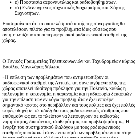
ε) Προστασία αεροναυτιλίας και ραδιοβοηθημάτων.
στ) Ενδεδειγμένος συχνοτικός διαχωρισμός και Χάρτης
Συχνοτήτων.
Επισημαίνεται ότι τα αποτελέσματά αυτής της συνεργασίας θα
αποτελέσουν πιλότο για τα προβλήματα ίδιας φύσεως που
αντιμετωπίζουν και οι περιφερειακοί ραδιοφωνικοί σταθμοί της
χώρας.
Ο Γενικός Γραμματέας Τηλεπικοινωνιών και Ταχυδρομείων κύριος
Βασίλης Μαγκλάρας δήλωσε:
«Η επίλυση των προβλημάτων που αντιμετωπίζουν οι
ραδιοφωνικοί σταθμοί της Αττικής και συνεπαγόμενα όλης της
χώρας αποτελεί ιδιαίτερη πρόκληση για την Πολιτεία, καθώς η
πολυνομία, η κακονομία, η παρανομία και η αδιαφορία δεκαετιών
για την επίλυση των εν λόγω προβλημάτων έχει επιφέρει
σημαντικό κόστος στο περιβάλλον και τους πολίτες και έχει πολλές
φορές οδηγήσει σε αδιέξοδο τους ραδιοφωνικούς σταθμούς που
επιθυμούν ως επί το πλείστον να λειτουργούν σε καθεστώς
νομιμότητας, διαφάνειας, σταθερότητας και προβλεψιμότητας. Η
έναρξη του συστηματικού διαλόγου με τους ραδιοφωνικούς
σταθμούς αποσκοπεί στον εντοπισμό των προβλημάτων και στην