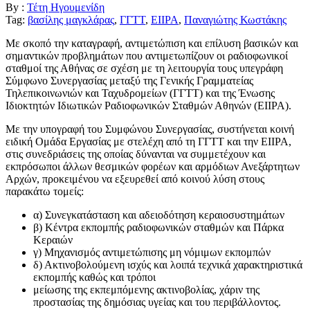
By :
Τέτη Ηγουμενίδη
Tag:
βασίλης μαγκλάρας
,
ΓΓΤΤ
,
ΕΙΙΡΑ
,
Παναγιώτης Κωστάκης
Με σκοπό την καταγραφή, αντιμετώπιση και επίλυση βασικών και
σημαντικών προβλημάτων που αντιμετωπίζουν οι ραδιοφωνικοί
σταθμοί της Αθήνας σε σχέση με τη λειτουργία τους υπεγράφη
Σύμφωνο Συνεργασίας μεταξύ της Γενικής Γραμματείας
Τηλεπικοινωνιών και Ταχυδρομείων (ΓΓΤΤ) και της Ένωσης
Ιδιοκτητών Ιδιωτικών Ραδιοφωνικών Σταθμών Αθηνών (ΕΙΙΡΑ).
Με την υπογραφή του Συμφώνου Συνεργασίας, συστήνεται κοινή
ειδική Ομάδα Εργασίας με στελέχη από τη ΓΓΤΤ και την ΕΙΙΡΑ,
στις συνεδριάσεις της οποίας δύνανται να συμμετέχουν και
εκπρόσωποι άλλων θεσμικών φορέων και αρμόδιων Ανεξάρτητων
Αρχών, προκειμένου να εξευρεθεί από κοινού λύση στους
παρακάτω τομείς:
α) Συνεγκατάσταση και αδειοδότηση κεραιοσυστημάτων
β) Κέντρα εκπομπής ραδιοφωνικών σταθμών και Πάρκα
Κεραιών
γ) Μηχανισμός αντιμετώπισης μη νόμιμων εκπομπών
δ) Ακτινοβολούμενη ισχύς και λοιπά τεχνικά χαρακτηριστικά
εκπομπής καθώς και τρόποι
μείωσης της εκπεμπόμενης ακτινοβολίας, χάριν της
προστασίας της δημόσιας υγείας και του περιβάλλοντος.