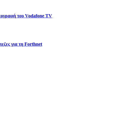
υπογραφή του Vodafone TV
εζες για τη Forthnet