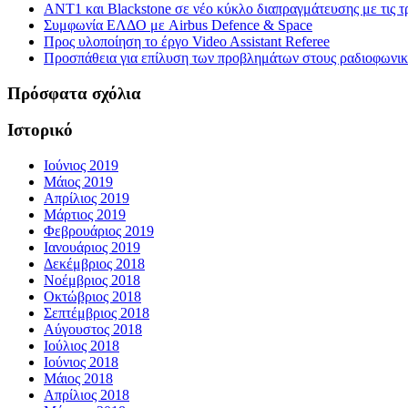
ΑΝΤ1 και Blackstone σε νέο κύκλο διαπραγμάτευσης με τις τρ
Συμφωνία ΕΛΔΟ με Airbus Defence & Space
Προς υλοποίηση το έργο Video Assistant Referee
Προσπάθεια για επίλυση των προβλημάτων στους ραδιοφωνι
Πρόσφατα σχόλια
Ιστορικό
Ιούνιος 2019
Μάιος 2019
Απρίλιος 2019
Μάρτιος 2019
Φεβρουάριος 2019
Ιανουάριος 2019
Δεκέμβριος 2018
Νοέμβριος 2018
Οκτώβριος 2018
Σεπτέμβριος 2018
Αύγουστος 2018
Ιούλιος 2018
Ιούνιος 2018
Μάιος 2018
Απρίλιος 2018