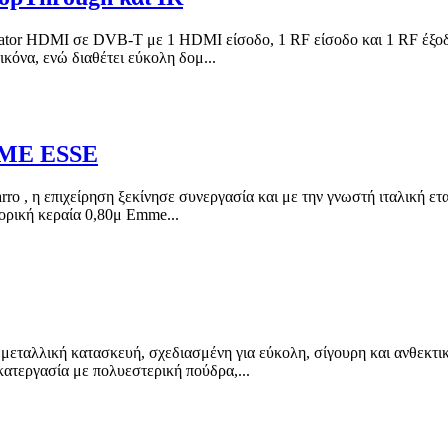
lator HDMI σε DVB-T με 1 HDMI είσοδο, 1 RF είσοδο και 1 RF έξοδ
κόνα, ενώ διαθέτει εύκολη δομ...
MME ESSE
carro , η επιχείρηση ξεκίνησε συνεργασία και με την γνωστή ιταλική
φορική κεραία 0,80μ Emme...
ή μεταλλική κατασκευή, σχεδιασμένη για εύκολη, σίγουρη και ανθεκτ
ατεργασία με πολυεστερική πούδρα,...