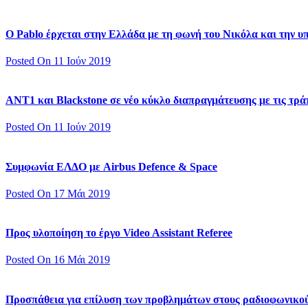
Ο Pablo έρχεται στην Ελλάδα με τη φωνή του Νικόλα και την 
Posted On 11 Ιούν 2019
ΑΝΤ1 και Blackstone σε νέο κύκλο διαπραγμάτευσης με τις τράπ
Posted On 11 Ιούν 2019
Συμφωνία ΕΛΔΟ με Airbus Defence & Space
Posted On 17 Μάι 2019
Προς υλοποίηση το έργο Video Assistant Referee
Posted On 16 Μάι 2019
Προσπάθεια για επίλυση των προβλημάτων στους ραδιοφωνικο