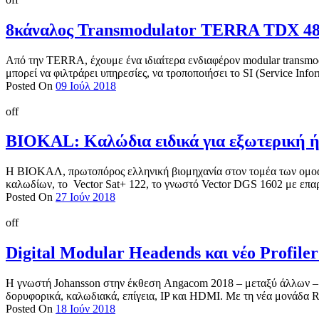
8κάναλος Transmodulator TERRA TDX 48
Από την TERRA, έχουμε ένα ιδιαίτερα ενδιαφέρον modular transmo
μπορεί να φιλτράρει υπηρεσίες, να τροποποιήσει το SI (Service Infor
Posted On
09 Ιούλ 2018
off
ΒΙΟΚΑL: Καλώδια ειδικά για εξωτερική ή
Η ΒΙΟΚΑΛ, πρωτοπόρος ελληνική βιομηχανία στον τομέα των ομοαξ
καλωδίων, το Vector Sat+ 122, το γνωστό Vector DGS 1602 με επα
Posted On
27 Ιούν 2018
off
Digital Modular Headends και νέο Profil
Η γνωστή Johansson στην έκθεση Angacom 2018 – μεταξύ άλλων – πα
δορυφορικά, καλωδιακά, επίγεια, IP και HDMI. Με τη νέα μονάδα 
Posted On
18 Ιούν 2018