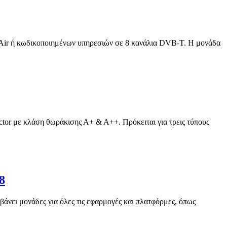
o Air ή κωδικοποιημένων υπηρεσιών σε 8 κανάλια DVB-T. Η μονάδα
tor με κλάση θωράκισης Α+ & Α++. Πρόκειται για τρεις τύπους
8
άνει μονάδες για όλες τις εφαρμογές και πλατφόρμες, όπως