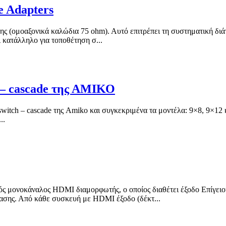
e Adapters
ς (ομοαξονικά καλώδια 75 ohm). Αυτό επιτρέπει τη συστηματική διά
 κατάλληλο για τοποθέτηση σ...
) – cascade της ΑΜΙΚΟ
iswitch – cascade της Amiko και συγκεκριμένα τα μοντέλα: 9×8, 9×12
..
ονοκάναλος HDMI διαμορφωτής, ο οποίος διαθέτει έξοδο Επίγε
στασης. Από κάθε συσκευή με HDMI έξοδο (δέκτ...