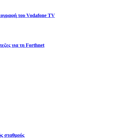
υπογραφή του Vodafone TV
εζες για τη Forthnet
ύς σταθμούς