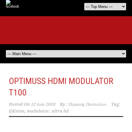
OPTIMUSS HDMI MODULATOR
T100
Posted On
12 Ιούλ 2018
By :
Περικλής Παντολέων
Tag:
Edision
,
modulator
,
ultra hd