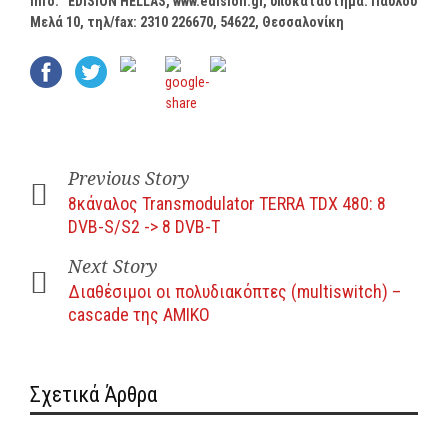
Info
:
EDISION
HELLAS
,
www
.
edision
.
gr
, υποκατάστημα: Παύλου
Μελά 10, τηλ/
fax
: 2310 226670, 54622, Θεσσαλονίκη
Previous Story
8κάναλος Transmodulator TERRA TDX 480: 8
DVB-S/S2 -> 8 DVB-T
Next Story
Διαθέσιμοι οι πολυδιακόπτες (multiswitch) –
cascade της ΑΜΙΚΟ
Σχετικά Άρθρα