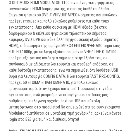
Ο ΟPTIMUSS HDMI MODULATOR T100 είναι ένας νέος ψηφιακός
μονοκάναλος HDMI διαμορφωτής, ο οποίος διαθέτει έξοδο
Επίγειου ψηφιακού DVB-T VHF/UHF MPEG4 σήματος και επιπλέον
παρέχει έτοιμες και πολύ εύκολες ρυθμίσεις για κάθε τύπο
εγκατάστασης. Από κάθε συσκευή με HDMI έξοδο (δέκτες
δορυφορικού & επίγειου ψηφιακού τηλεοπτικού σήματος,
κάμερες, DVD, DVR και κάθε άλλη πηγή-συσκευή εξόδου σήματος
HDMI), ο διαμορφωτής παράγει MPEG4 ΕΠΙΓΕΙΟ ΨΗΦΙΑΚΟ σήμα έως
FULLHD 1080p, με επιλογή εξόδου σε μπάντα VHF ή UHF. O TM100
παρέχει εξαιρετική ποιότητα σήματος στην έξοδο του, σε
συνδυασμό με αξιόπιστη λειτουργία και σταθερή απόδοση, σε
κάθε διάταξη εγκατάστασης, ενώ να σημειωθεί ότι διαθέτει USB
θύρα για λειτουργία CONFIG DATA. H λειτουργία FAST PRE-CONFIG,
παρέχει 50 ΕΤΟΙΜΑ ΕΠΙΛΕΓΟΜΕΝΑ ID, για πολύ εύκολο
προγραμματισμό, όταν έχουμε πάνω από 1 συσκευή στην ίδια
εγκατάσταση, ενώ μπορούμε να εισαγάγουμε και δικές μας
ρυθμίσεις με εξαγωγή αρχείου text σε USB και εύκολη
μεταφόρτωση στο modulator! Να σημειωθεί ότι το συγκεκριμένο
Modulator διατίθεται σε μοναδική τιμή χονδρικής, αρκεί να κάνετε
login στο B2B για τιμή και διαθεσιμότητα!