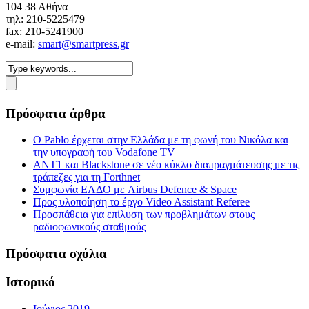
104 38 Αθήνα
τηλ: 210-5225479
fax: 210-5241900
e-mail:
smart@smartpress.gr
Πρόσφατα άρθρα
Ο Pablo έρχεται στην Ελλάδα με τη φωνή του Νικόλα και
την υπογραφή του Vodafone TV
ΑΝΤ1 και Blackstone σε νέο κύκλο διαπραγμάτευσης με τις
τράπεζες για τη Forthnet
Συμφωνία ΕΛΔΟ με Airbus Defence & Space
Προς υλοποίηση το έργο Video Assistant Referee
Προσπάθεια για επίλυση των προβλημάτων στους
ραδιοφωνικούς σταθμούς
Πρόσφατα σχόλια
Ιστορικό
Ιούνιος 2019