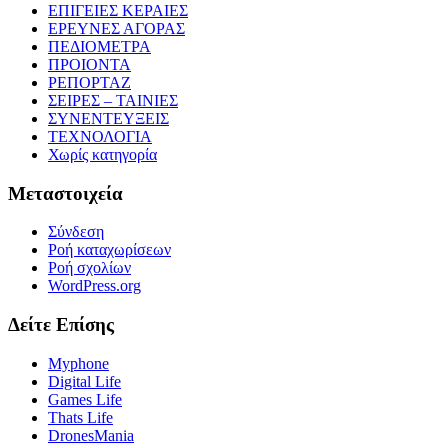
ΕΠΙΓΕΙΕΣ ΚΕΡΑΙΕΣ
ΕΡΕΥΝΕΣ ΑΓΟΡΑΣ
ΠΕΔΙΟΜΕΤΡΑ
ΠΡΟΙΟΝΤΑ
ΡΕΠΟΡΤΑΖ
ΣΕΙΡΕΣ – ΤΑΙΝΙΕΣ
ΣΥΝΕΝΤΕΥΞΕΙΣ
ΤΕΧΝΟΛΟΓΙΑ
Χωρίς κατηγορία
Μεταστοιχεία
Σύνδεση
Ροή καταχωρίσεων
Ροή σχολίων
WordPress.org
Δείτε Επίσης
Myphone
Digital Life
Games Life
Thats Life
DronesMania