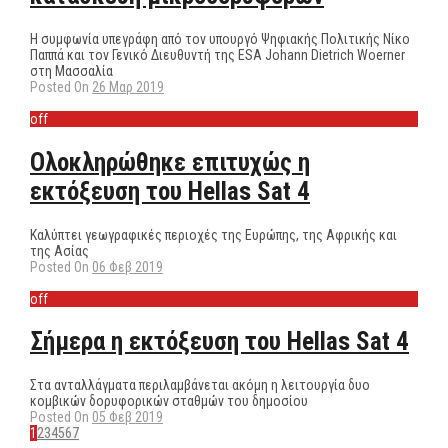
Η συμφωνία υπεγράφη από τον υπουργό Ψηφιακής Πολιτικής Νίκο
Παππά και τον Γενικό Διευθυντή της ESA Johann Dietrich Woerner
στη Μασσαλία
Posted On
26 Μαρ 2019
off
Ολοκληρώθηκε επιτυχώς η
εκτόξευση του Hellas Sat 4
Καλύπτει γεωγραφικές περιοχές της Ευρώπης, της Αφρικής και
της Ασίας
Posted On
06 Φεβ 2019
off
Σήμερα η εκτόξευση του Hellas Sat 4
Στα ανταλλάγματα περιλαμβάνεται ακόμη η λειτουργία δυο
κομβικών δορυφορικών σταθμών του δημοσίου
Posted On
05 Φεβ 2019
1
2
3
4
5
6
7