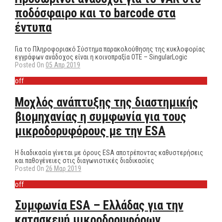
ποδόσφαιρο και το barcode στα
έντυπα
Για το Πληροφοριακό Σύστημα παρακολούθησης της κυκλοφορίας
εγγράφων ανάδοχος είναι η κοινοπραξία ΟΤΕ – SingularLogic
Posted On
05 Απρ 2019
off
Μοχλός ανάπτυξης της διαστημικής
βιομηχανίας η συμφωνία για τους
μικροδορυφόρους με την ESA
Η διαδικασία γίνεται με όρους ESA αποτρέποντας καθυστερήσεις
και παθογένειες στις διαγωνιστικές διαδικασίες
Posted On
26 Μαρ 2019
off
Συμφωνία ESA – Ελλάδας για την
κατασκευή μικροδορυφόρων