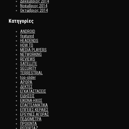
Δεκέμβριος 2014
Νοέμβριος 2014
Οκτώβριος 2014
Kατηγορίες
ANDROID
featured
HEADENDS
HOW TO
MEDIA PLAYERS
NETWORKING
REVIEWS
SATELLITE
SECURITY
TERRESTRIAL
top-slider
ΑΡΘΡΑ
ΔΕΚΤΕΣ
ΕΓΚΑΤΑΣΤΑΣΕΙΣ
ΕΙΔΗΣΕΙΣ
ΕΙΚΟΝΑ-ΗΧΟΣ
ΕΠΑΓΓΕΛΜΑΤΙΚΑ
ΕΠΙΓΕΙΕΣ ΚΕΡΑΙΕΣ
ΕΡΕΥΝΕΣ ΑΓΟΡΑΣ
ΠΕΔΙΟΜΕΤΡΑ
ΠΡΟΙΟΝΤΑ
ΡΕΠΟΡΤΑΖ