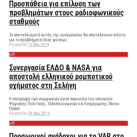
Προσπάθεια για επίλυση των
προβλημάτων στους ραδιοφωνικούς
σταθμούς
Τα αποτελέσματά αυτής της συνεργασίας θα αποτελέσουν πιλότο
για τα προβλήματα ίδιας φύσεως
Posted On
16 Μάι 2019
off
Συνεργασία ΕΛΔΟ & NASA για
αποστολή ελληνικού ρομποτικού
οχήματος στη Σελήνη
Η υπογραφή των συμφωνιών έγινε παρουσία του υπουργού
Ψηφιακής Πολιτικής, Τηλεπικοινωνιών και Ενημέρωσης, Νίκου
Παππά
Posted On
09 Απρ 2019
off
Προσωρινοί ανάδοχοι για το VAR στο