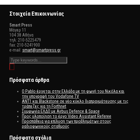
Στοιχεία Επικοινωνίας
Smart Press
Mάγερ 11
104 38 Αθήνα
τηλ: 210-5225479
fax: 210-5241900
e-mail:
smart@smartpress.gr
Πρόσφατα άρθρα
Ο Pablo έρχεται στην Ελλάδα με τη φωνή του Νικόλα και
την υπογραφή του Vodafone TV
ΑΝΤ1 και Blackstone σε νέο κύκλο διαπραγμάτευσης με τις
τράπεζες για τη Forthnet
Συμφωνία ΕΛΔΟ με Airbus Defence & Space
Προς υλοποίηση το έργο Video Assistant Referee
Προσπάθεια για επίλυση των προβλημάτων στους
ραδιοφωνικούς σταθμούς
Πρόσφατα σχόλια