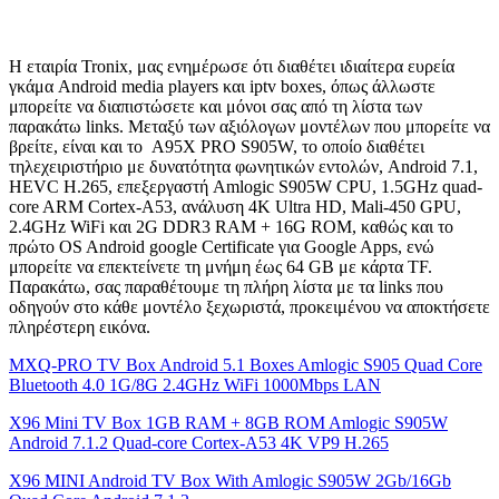
Η εταιρία Tronix, μας ενημέρωσε ότι διαθέτει ιδιαίτερα ευρεία
γκάμα Android media players και iptv boxes, όπως άλλωστε
μπορείτε να διαπιστώσετε και μόνοι σας από τη λίστα των
παρακάτω links. Μεταξύ των αξιόλογων μοντέλων που μπορείτε να
βρείτε, είναι και το A95X PRO S905W, το οποίο διαθέτει
τηλεχειριστήριο με δυνατότητα φωνητικών εντολών, Android 7.1,
HEVC H.265, επεξεργαστή Amlogic S905W CPU, 1.5GHz quad-
core ARM Cortex-A53, ανάλυση 4K Ultra HD, Mali-450 GPU,
2.4GHz WiFi και 2G DDR3 RAM + 16G ROM, καθώς και το
πρώτο OS Android google Certificate για Google Apps, ενώ
μπορείτε να επεκτείνετε τη μνήμη έως 64 GB με κάρτα TF.
Παρακάτω, σας παραθέτουμε τη πλήρη λίστα με τα links που
οδηγούν στο κάθε μοντέλο ξεχωριστά, προκειμένου να αποκτήσετε
πληρέστερη εικόνα.
MXQ-PRO TV Box Android 5.1 Boxes Amlogic S905 Quad Core
Bluetooth 4.0 1G/8G 2.4GHz WiFi 1000Mbps LAN
X96 Mini TV Box 1GB RAM + 8GB ROM Amlogic S905W
Android 7.1.2 Quad-core Cortex-A53 4K VP9 H.265
X96 MINI Android TV Box With Amlogic S905W 2Gb/16Gb