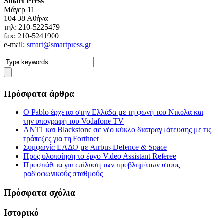
Smart Press
Mάγερ 11
104 38 Αθήνα
τηλ: 210-5225479
fax: 210-5241900
e-mail:
smart@smartpress.gr
Πρόσφατα άρθρα
Ο Pablo έρχεται στην Ελλάδα με τη φωνή του Νικόλα και
την υπογραφή του Vodafone TV
ΑΝΤ1 και Blackstone σε νέο κύκλο διαπραγμάτευσης με τις
τράπεζες για τη Forthnet
Συμφωνία ΕΛΔΟ με Airbus Defence & Space
Προς υλοποίηση το έργο Video Assistant Referee
Προσπάθεια για επίλυση των προβλημάτων στους
ραδιοφωνικούς σταθμούς
Πρόσφατα σχόλια
Ιστορικό