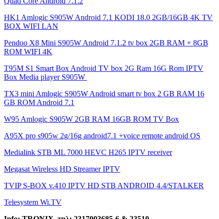
Quad Core Android 7.1.2
HK1 Amlogic S905W Android 7.1 KODI 18.0 2GB/16GB 4K TV
BOX WIFI LAN
Pendoo X8 Mini S905W Android 7.1.2 tv box 2GB RAM + 8GB
ROM WIFI 4K
T95M S1 Smart Box Android TV box 2G Ram 16G Rom IPTV
Box Media player S905W
TX3 mini Amlogic S905W Android smart tv box 2 GB RAM 16
GB ROM Android 7.1
W95 Amlogic S905W 2GB RAM 16GB ROM TV Box
A95X pro s905w 2g/16g android7.1 +voice remote android OS
Medialink STB ML 7000 HEVC H265 IPTV receiver
Megasat Wireless HD Streamer IPTV
TVIP S-BOX v.410 IPTV HD STB ANDROID 4.4/STALKER
Telesystem Wi.TV
Info: TRONIX,
τηλ
: 2317003685-6 & 23510