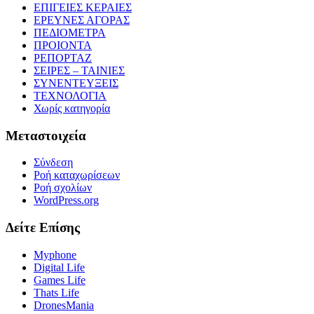
ΕΠΙΓΕΙΕΣ ΚΕΡΑΙΕΣ
ΕΡΕΥΝΕΣ ΑΓΟΡΑΣ
ΠΕΔΙΟΜΕΤΡΑ
ΠΡΟΙΟΝΤΑ
ΡΕΠΟΡΤΑΖ
ΣΕΙΡΕΣ – ΤΑΙΝΙΕΣ
ΣΥΝΕΝΤΕΥΞΕΙΣ
ΤΕΧΝΟΛΟΓΙΑ
Χωρίς κατηγορία
Μεταστοιχεία
Σύνδεση
Ροή καταχωρίσεων
Ροή σχολίων
WordPress.org
Δείτε Επίσης
Myphone
Digital Life
Games Life
Thats Life
DronesMania