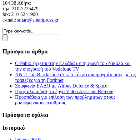
104 38 Αθήνα
τηλ: 210-5225479
fax: 210-5241900
e-mail:
smart@smartpress.gr
Πρόσφατα άρθρα
Ο Pablo έρχεται στην Ελλάδα με τη φωνή του Νικόλα και
την υπογραφή του Vodafone TV
ΑΝΤ1 και Blackstone σε νέο κύκλο διαπραγμάτευσης με τις
τράπεζες για τη Forthnet
Συμφωνία ΕΛΔΟ με Airbus Defence & Space
Προς υλοποίηση το έργο Video Assistant Referee
Προσπάθεια για επίλυση των προβλημάτων στους
ραδιοφωνικούς σταθμούς
Πρόσφατα σχόλια
Ιστορικό
Ιούνιος 2019