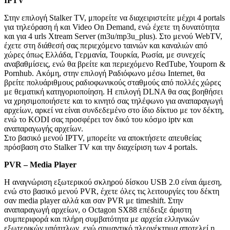
IPTV
Στην επιλογή Stalker TV, μπορείτε να διαχειριστείτε μέχρι 4 portals
για τηλεόραση ή και Video On Demand, ενώ έχετε τη δυνατότητα
και για 4 urls Xtream Server (m3u/mp3u_plus). Στο μενού WebTV,
έχετε στη διάθεσή σας περιεχόμενο ταινιών και καναλιών από
χώρες όπως Ελλάδα, Γερμανία, Τουρκία, Ρωσία, με συνεχείς
αναβαθμίσεις, ενώ θα βρείτε και περιεχόμενο RedTube, Youporn &
Pornhub. Ακόμη, στην επιλογή Ραδιόφωνο μέσω Internet, θα
βρείτε πολυάριθμους ραδιοφωνικούς σταθμούς από πολλές χώρες
με θεματική κατηγοριοποίηση. Η επιλογή DLNA θα σας βοηθήσει
να χρησιμοποιήσετε και το κινητό σας τηλέφωνο για αναπαραγωγή
αρχείων, αρκεί να είναι συνδεδεμένο στο ίδιο δίκτυο με τον δέκτη,
ενώ το KODI σας προσφέρει τον δικό του κόσμο iptv και
αναπαραγωγής αρχείων.
Στο βασικό μενού IPTV, μπορείτε να αποκτήσετε απευθείας
πρόσβαση στο Stalker TV και την διαχείριση των 4 portals.
PVR
–
Media
Player
Η αναγνώριση εξωτερικού σκληρού δίσκου USB 2.0 είναι άμεση,
ενώ στο βασικό μενού PVR, έχετε όλες τις λειτουργίες του δέκτη
σαν media player αλλά και σαν PVR με timeshift. Στην
αναπαραγωγή αρχείων, ο Octagon SX88 επέδειξε άριστη
συμπεριφορά και πλήρη συμβατότητα με αρχεία ελληνικών
εξωτερικών υπότιτλων, ενώ σημαντικό πλεονέκτημα αποτελεί η