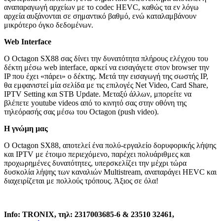
αναπαραγωγή αρχείων με το codec HEVC, καθώς τα εν λόγω
αρχεία αυξάνονται σε σημαντικό βαθμό, ενώ καταλαμβάνουν
μικρότερο όγκο δεδομένων.
Web
Interface
Ο Octagon SX88 σας δίνει την δυνατότητα πλήρους ελέγχου του
δέκτη μέσω web interface, αρκεί να εισαγάγετε στον browser την
IP που έχει «πάρει» ο δέκτης. Μετά την εισαγωγή της σωστής IP,
θα εμφανιστεί μία σελίδα με τις επιλογές Net Video, Card Share,
IPTV Setting και STB Update. Μεταξύ άλλων, μπορείτε να
βλέπετε youtube videos από το κινητό σας στην οθόνη της
τηλεόρασής σας μέσω του Octagon (push video).
Η γνώμη μας
O Octagon SX88, αποτελεί ένα πολύ-εργαλείο δορυφορικής λήψης
και IPTV με έτοιμο περιεχόμενο, παρέχει πολυάριθμες και
προχωρημένες δυνατότητες, υπερσκελίζει την μέχρι τώρα
δυσκολία λήψης των καναλιών Multistream, αναπαράγει HEVC και
διαχειρίζεται με πολλούς τρόπους. Άξιος σε όλα!
Info
:
TRONIX
, τηλ: 2317003685-6 & 23510 32461,