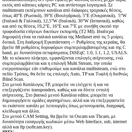
εκτός από κάποιες κάρτες PC και αντίστοιχα λογισμικά. Σε
multistream εκπέμπουν κανάλια από διάφορες τροχιακές θέσεις,
όπως 40°E (Ρωσικά), 39°E (Βουλγάρικα), 5°E (Ουκρανικά), 5°W
(Ιταλικά & Γαλλικά), 12,5°W (Ιταλικά), 30°W (Ισπανικά), καθώς
και από τις θέσεις 19,2°E, 16°E και 7°E με συνήθη σκοπό την
τροφοδοσία επίγειων δικτύων εκπομπής (T2 MI). Ιδιαίτερα
δημοφιλή είναι τα ιταλικά κανάλια της Mediaset από τις 5 μοίρες
δυτικά. Στη διαδρομή Εγκατάσταση -> Ρυθμίσεις της κεραίας, θα
βρείτε 88 ρυθμίσεις δορυφόρων συμπεριλαμβανομένης και της C
band, με δυνατότητα σεταρίσματος DiSEqC 1.0, 1.1, 1.2, USALS.
Με το κόκκινο πλήκτρο, εμφανίζονται επιλογές ανίχνευσης, ενώ
συμπεριλαμβάνεται και η επιλογή Multi Stream, την οποία
ενεργοποιούμε εάν επιθυμούμε και κανάλια multistream, ενώ στο
πεδίο Τρόπος, θα δείτε τις επιλογές Auto, TP και Τυφλή ή διεθνώς
Blind Scan.
Στο μενού Κατάλογος TP, μπορείτε να ελέγχετε ή και να
επεξεργάζεστε transponders, καθώς και να δίνετε εντολή
ανίχνευσης. Στο βασικό μενού Κανάλια editor, μπορείτε να
δημιουργήσετε ομάδες αγαπημένων, αλλά και να επεξεργαστείτε
το εκάστοτε κανάλι με λειτουργίες όπως μετονομασία, διαγραφή,
κλείδωμα και άλλα.
Στο μενού CAM Setting, θα βρείτε τα Oscam και Thcam, με
δυνατότητα εισαγωγής κωδικών μέσω Web Interface, usb, internet
αλλά και ftp (softcam.key).