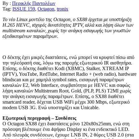
By :
Περικλής Παντολέων
Tag:
ISSUE 159
,
Octagon
,
tronix
Το νέο
Linux
μοντέλο της
Octagon
, ο
SX
88 έρχεται με υποστήριξη
H
.265
HEVC
, ισχυρές δυνατότητες
IPTV
, αλλά και λήψη όλων των
multistream
καναλιών, χωρίς την ανάγκη εισαγωγής των γνωστών
εξειδικευμένων παραμέτρων.
Ο δέκτης έχει μικρές διαστάσεις, ενώ μπορεί να κρυφτεί πίσω από
την τηλεόρασή σας, λόγω της παροχής εξωτερικού IR αισθητήρα.
Επίσης, ο δέκτης διαθέτει Kodi (XBMC), Stalker, XTREAM IP
(IPTV), YouTube, RedTube, Internet Radio + (web radio), hardware
blindscan και με χαμηλά symbol rates, εισαγωγή παραμέτρων
καναλιών Ε2, Web Interface, συμβατότητα με HEVC και σαφώς
λήψη καναλιών Multistream Root, Gold, (PLP, PLS) T2MI χωρίς
την ανάγκη εισαγωγής παραμέτρων. Επίσης, ο SX88 διαθέτει
smartcard reader, δέχεται USB WiFi μέχρι 300 Mbps, εξωτερικό
modem USB 3G. Ενώ υποστηρίζει και Unicable.
Εξωτερική περιγραφή – Συνδέσεις
Ο Octagon SX88 έχει διαστάσεις μόνο 120x80x25mm, ενώ στη
πρόσοψη βλέπουμε ένα 4ψήφιο Display κι ένα ενδεικτικό LED.
Από πλευράς συνδέσεων, έχουμε LNB IN, 2 θύρες USB 2.0 (στα