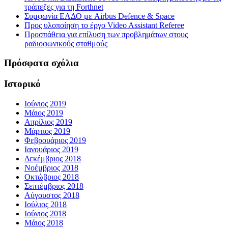
τράπεζες για τη Forthnet
Συμφωνία ΕΛΔΟ με Airbus Defence & Space
Προς υλοποίηση το έργο Video Assistant Referee
Προσπάθεια για επίλυση των προβλημάτων στους
ραδιοφωνικούς σταθμούς
Πρόσφατα σχόλια
Ιστορικό
Ιούνιος 2019
Μάιος 2019
Απρίλιος 2019
Μάρτιος 2019
Φεβρουάριος 2019
Ιανουάριος 2019
Δεκέμβριος 2018
Νοέμβριος 2018
Οκτώβριος 2018
Σεπτέμβριος 2018
Αύγουστος 2018
Ιούλιος 2018
Ιούνιος 2018
Μάιος 2018