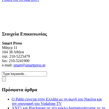
Στοιχεία Επικοινωνίας
Smart Press
Mάγερ 11
104 38 Αθήνα
τηλ: 210-5225479
fax: 210-5241900
e-mail:
smart@smartpress.gr
Πρόσφατα άρθρα
Ο Pablo έρχεται στην Ελλάδα με τη φωνή του Νικόλα και
την υπογραφή του Vodafone TV
ΑΝΤ1 και Blackstone σε νέο κύκλο διαπραγμάτευσης με τις