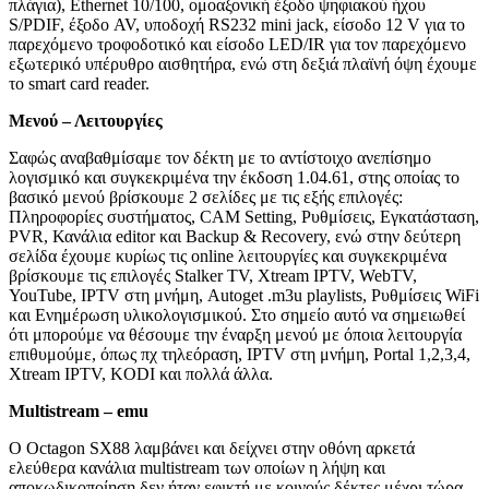
πλάγια), Ethernet 10/100, ομοαξονική έξοδο ψηφιακού ήχου
S/PDIF, έξοδο AV, υποδοχή RS232 mini jack, είσοδο 12 V για το
παρεχόμενο τροφοδοτικό και είσοδο LED/IR για τον παρεχόμενο
εξωτερικό υπέρυθρο αισθητήρα, ενώ στη δεξιά πλαϊνή όψη έχουμε
το smart card reader.
Μενού – Λειτουργίες
Σαφώς αναβαθμίσαμε τον δέκτη με το αντίστοιχο ανεπίσημο
λογισμικό και συγκεκριμένα την έκδοση 1.04.61, στης οποίας το
βασικό μενού βρίσκουμε 2 σελίδες με τις εξής επιλογές:
Πληροφορίες συστήματος, CAM Setting, Ρυθμίσεις, Εγκατάσταση,
PVR, Κανάλια editor και Backup & Recovery, ενώ στην δεύτερη
σελίδα έχουμε κυρίως τις online λειτουργίες και συγκεκριμένα
βρίσκουμε τις επιλογές Stalker TV, Xtream IPTV, WebTV,
YouTube, IPTV στη μνήμη, Autoget .m3u playlists, Ρυθμίσεις WiFi
και Ενημέρωση υλικολογισμικού. Στο σημείο αυτό να σημειωθεί
ότι μπορούμε να θέσουμε την έναρξη μενού με όποια λειτουργία
επιθυμούμε, όπως πχ τηλεόραση, IPTV στη μνήμη, Portal 1,2,3,4,
Xtream IPTV, KODI και πολλά άλλα.
Multistream
–
emu
Ο Octagon SX88 λαμβάνει και δείχνει στην οθόνη αρκετά
ελεύθερα κανάλια multistream των οποίων η λήψη και
αποκωδικοποίηση δεν ήταν εφικτή με κοινούς δέκτες μέχρι τώρα,