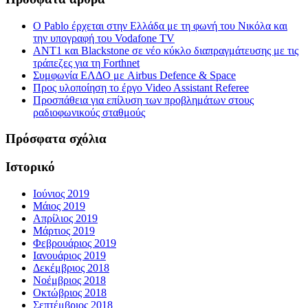
Ο Pablo έρχεται στην Ελλάδα με τη φωνή του Νικόλα και
την υπογραφή του Vodafone TV
ΑΝΤ1 και Blackstone σε νέο κύκλο διαπραγμάτευσης με τις
τράπεζες για τη Forthnet
Συμφωνία ΕΛΔΟ με Airbus Defence & Space
Προς υλοποίηση το έργο Video Assistant Referee
Προσπάθεια για επίλυση των προβλημάτων στους
ραδιοφωνικούς σταθμούς
Πρόσφατα σχόλια
Ιστορικό
Ιούνιος 2019
Μάιος 2019
Απρίλιος 2019
Μάρτιος 2019
Φεβρουάριος 2019
Ιανουάριος 2019
Δεκέμβριος 2018
Νοέμβριος 2018
Οκτώβριος 2018
Σεπτέμβριος 2018