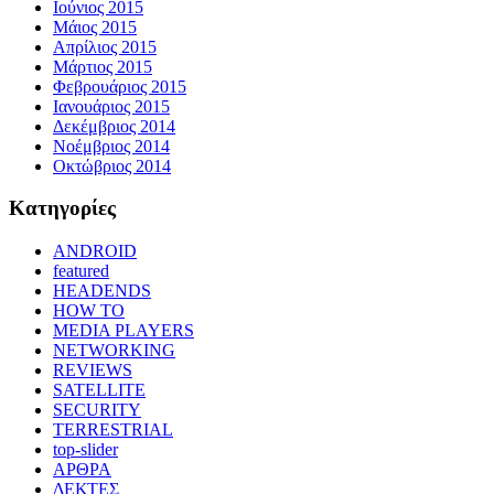
Ιούνιος 2015
Μάιος 2015
Απρίλιος 2015
Μάρτιος 2015
Φεβρουάριος 2015
Ιανουάριος 2015
Δεκέμβριος 2014
Νοέμβριος 2014
Οκτώβριος 2014
Kατηγορίες
ANDROID
featured
HEADENDS
HOW TO
MEDIA PLAYERS
NETWORKING
REVIEWS
SATELLITE
SECURITY
TERRESTRIAL
top-slider
ΑΡΘΡΑ
ΔΕΚΤΕΣ