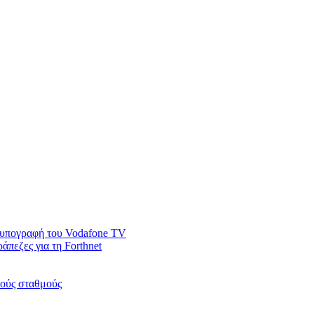
ν υπογραφή του Vodafone TV
άπεζες για τη Forthnet
κούς σταθμούς