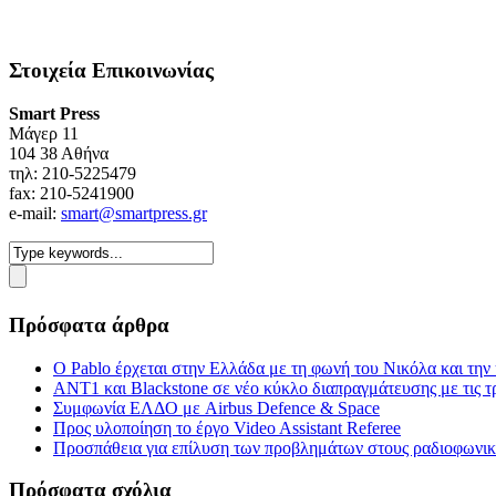
Στοιχεία Επικοινωνίας
Smart Press
Mάγερ 11
104 38 Αθήνα
τηλ: 210-5225479
fax: 210-5241900
e-mail:
smart@smartpress.gr
Πρόσφατα άρθρα
Ο Pablo έρχεται στην Ελλάδα με τη φωνή του Νικόλα και τη
ΑΝΤ1 και Blackstone σε νέο κύκλο διαπραγμάτευσης με τις τρ
Συμφωνία ΕΛΔΟ με Airbus Defence & Space
Προς υλοποίηση το έργο Video Assistant Referee
Προσπάθεια για επίλυση των προβλημάτων στους ραδιοφωνι
Πρόσφατα σχόλια