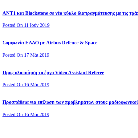
ΑΝΤ1 και Blackstone σε νέο κύκλο διαπραγμάτευσης με τις τράπ
Posted On 11 Ιούν 2019
Συμφωνία ΕΛΔΟ με Airbus Defence & Space
Posted On 17 Μάι 2019
Προς υλοποίηση το έργο Video Assistant Referee
Posted On 16 Μάι 2019
Προσπάθεια για επίλυση των προβλημάτων στους ραδιοφωνικο
Posted On 16 Μάι 2019