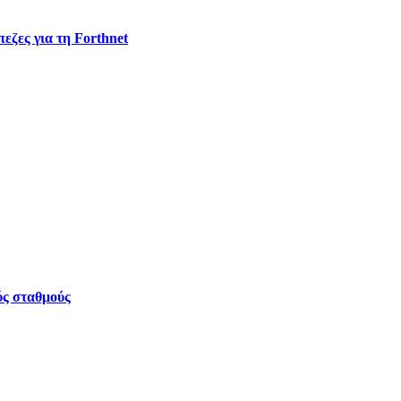
εζες για τη Forthnet
ύς σταθμούς