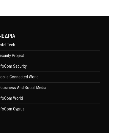
ΝΕΔΡΙΑ
otel Tech
ecurity Project
nfoCom Security
obile Connected World
-business And Social Media
nfoCom World
nfoCom Cyprus