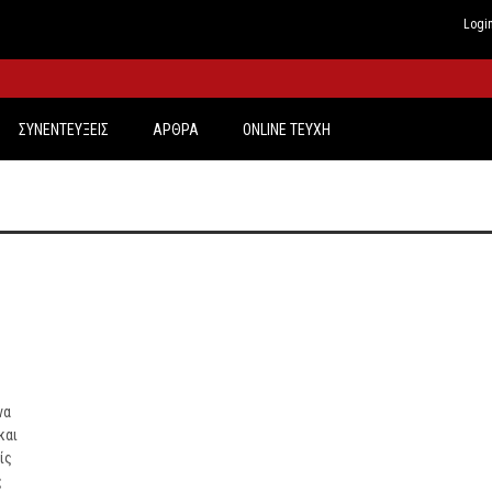
Logi
ΣΥΝΕΝΤΕΥΞΕΙΣ
ΑΡΘΡΑ
ONLINE TEYXH
off
να
και
ίς
ς