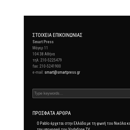
ΣΤΟΙΧΕΊΑ ΕΠΙΚΟΙΝΩΝΊΑΣ
Smart Press
Mάγερ 11
104 38 Αθήνα
τηλ: 210-5225479
fax: 210-5241900
e-mail:
smart@smartpress.gr
ΠΡΌΣΦΑΤΑ ΆΡΘΡΑ
Ο Pablo έρχεται στην Ελλάδα με τη φωνή του Νικόλα κ
την υπογραφή του Vodafone TV