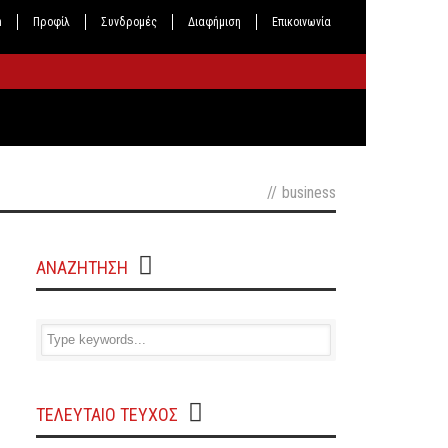
n
Προφίλ
Συνδρομές
Διαφήμιση
Επικοινωνία
//
business
ΑΝΑΖΗΤΗΣΗ
ΤΕΛΕΥΤΑΙΟ ΤΕΥΧΟΣ