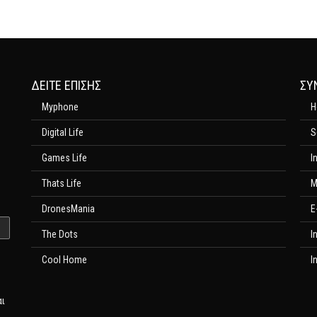
ΔΕΊΤΕ ΕΠΊΣΗΣ
ΣΥ
Myphone
H
Digital Life
S
Games Life
I
Thats Life
M
DronesMania
E
The Dots
I
Cool Home
I
αι