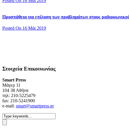
Posted On 16 Μάι 2019
Προσπάθεια για επίλυση των προβλημάτων στους ραδιοφωνικο
Posted On 16 Μάι 2019
Στοιχεία Επικοινωνίας
Smart Press
Mάγερ 11
104 38 Αθήνα
τηλ: 210-5225479
fax: 210-5241900
e-mail:
smart@smartpress.gr