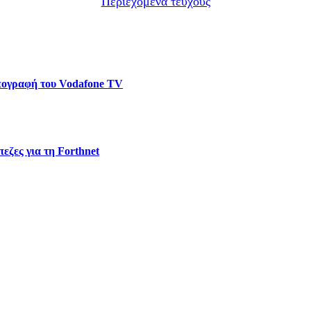
Περιεχόμενα τεύχους
υπογραφή του Vodafone TV
εζες για τη Forthnet