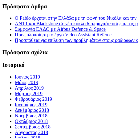
Πρόσφατα άρθρα
Ο Pablo έρχεται στην Ελλάδα με τη φωνή του Νικόλα και τη
ΑΝΤ1 και Blackstone σε νέο κύκλο διαπραγμάτευσης με τις τρ
Συμφωνία ΕΛΔΟ με Airbus Defence & Space
Προς υλοποίηση το έργο Video Assistant Referee
Προσπάθεια για επίλυση των προβλημάτων στους ραδιοφωνι
Πρόσφατα σχόλια
Ιστορικό
Ιούνιος 2019
Μάιος 2019
Απρίλιος 2019
Μάρτιος 2019
Φεβρουάριος 2019
Ιανουάριος 2019
Δεκέμβριος 2018
Νοέμβριος 2018
Οκτώβριος 2018
Σεπτέμβριος 2018
Αύγουστος 2018
Ιούλιος 2018