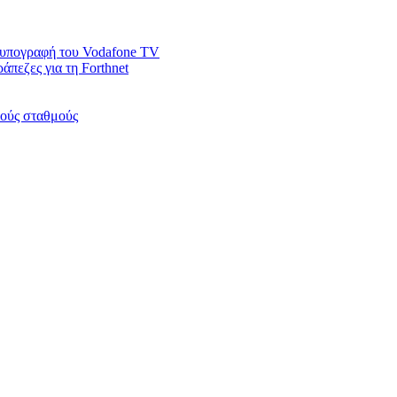
ν υπογραφή του Vodafone TV
άπεζες για τη Forthnet
κούς σταθμούς