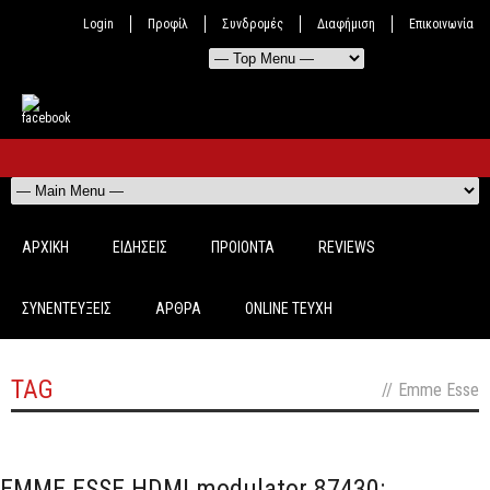
Login
Προφίλ
Συνδρομές
Διαφήμιση
Επικοινωνία
ΑΡΧΙΚΗ
ΕΙΔΗΣΕΙΣ
ΠΡΟΙΟΝΤΑ
REVIEWS
ΣΥΝΕΝΤΕΥΞΕΙΣ
ΑΡΘΡΑ
ONLINE TEYXH
TAG
//
Emme Esse
off
EMME ESSE HDMI modulator 87430: