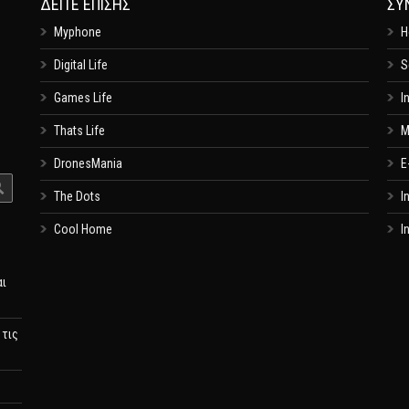
ΔΕΊΤΕ ΕΠΊΣΗΣ
ΣΥ
Myphone
H
Digital Life
S
Games Life
I
Thats Life
M
DronesMania
E
The Dots
I
Cool Home
I
αι
 τις