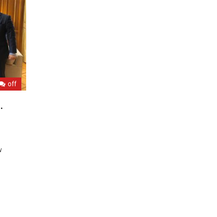
off
.
ν