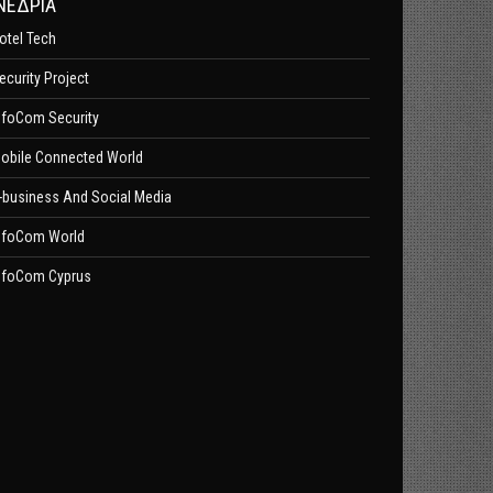
ΝΕΔΡΙΑ
otel Tech
ecurity Project
nfoCom Security
obile Connected World
-business And Social Media
nfoCom World
nfoCom Cyprus