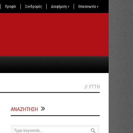
Προφίλ
Συνδρομές
Διαφήμιση
»
Επικοινωνία
»
//
FTTH
ΑΝΑΖΗΤΗΣΗ