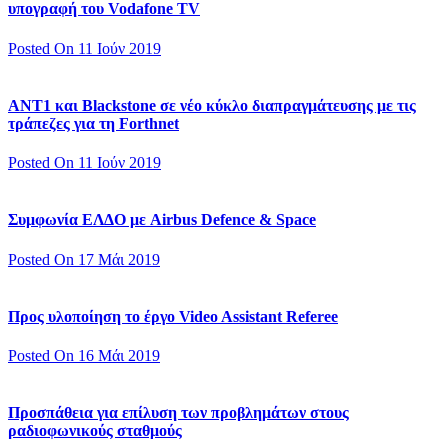
υπογραφή του Vodafone TV
Posted On 11 Ιούν 2019
ΑΝΤ1 και Blackstone σε νέο κύκλο διαπραγμάτευσης με τις
τράπεζες για τη Forthnet
Posted On 11 Ιούν 2019
Συμφωνία ΕΛΔΟ με Airbus Defence & Space
Posted On 17 Μάι 2019
Προς υλοποίηση το έργο Video Assistant Referee
Posted On 16 Μάι 2019
Προσπάθεια για επίλυση των προβλημάτων στους
ραδιοφωνικούς σταθμούς