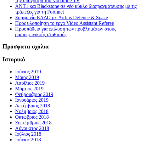
την υπογραφή του Vodafone TV
ΑΝΤ1 και Blackstone σε νέο κύκλο διαπραγμάτευσης με τις
τράπεζες για τη Forthnet
Συμφωνία ΕΛΔΟ με Airbus Defence & Space
Προς υλοποίηση το έργο Video Assistant Referee
Προσπάθεια για επίλυση των προβλημάτων στους
ραδιοφωνικούς σταθμούς
Πρόσφατα σχόλια
Ιστορικό
Ιούνιος 2019
Μάιος 2019
Απρίλιος 2019
Μάρτιος 2019
Φεβρουάριος 2019
Ιανουάριος 2019
Δεκέμβριος 2018
Νοέμβριος 2018
Οκτώβριος 2018
Σεπτέμβριος 2018
Αύγουστος 2018
Ιούλιος 2018
Ιούνιος 2018