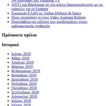
την υπογραφή του Vodafone TV
ΑΝΤ1 και Blackstone σε νέο κύκλο διαπραγμάτευσης με τις
τράπεζες για τη Forthnet
Συμφωνία ΕΛΔΟ με Airbus Defence & Space
Προς υλοποίηση το έργο Video Assistant Referee
Προσπάθεια για επίλυση των προβλημάτων στους
ραδιοφωνικούς σταθμούς
Πρόσφατα σχόλια
Ιστορικό
Ιούνιος 2019
Μάιος 2019
Απρίλιος 2019
Μάρτιος 2019
Φεβρουάριος 2019
Ιανουάριος 2019
Δεκέμβριος 2018
Νοέμβριος 2018
Οκτώβριος 2018
Σεπτέμβριος 2018
Αύγουστος 2018
Ιούλιος 2018
Ιούνιος 2018