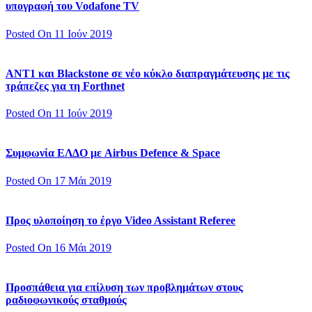
υπογραφή του Vodafone TV
Posted On 11 Ιούν 2019
ΑΝΤ1 και Blackstone σε νέο κύκλο διαπραγμάτευσης με τις
τράπεζες για τη Forthnet
Posted On 11 Ιούν 2019
Συμφωνία ΕΛΔΟ με Airbus Defence & Space
Posted On 17 Μάι 2019
Προς υλοποίηση το έργο Video Assistant Referee
Posted On 16 Μάι 2019
Προσπάθεια για επίλυση των προβλημάτων στους
ραδιοφωνικούς σταθμούς