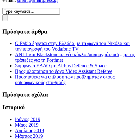
e-mail:
smart@smartpress.gr
Πρόσφατα άρθρα
Ο Pablo έρχεται στην Ελλάδα με τη φωνή του Νικόλα και
την υπογραφή του Vodafone TV
ΑΝΤ1 και Blackstone σε νέο κύκλο διαπραγμάτευσης με τις
τράπεζες για τη Forthnet
Συμφωνία ΕΛΔΟ με Airbus Defence & Space
Προς υλοποίηση το έργο Video Assistant Referee
Προσπάθεια για επίλυση των προβλημάτων στους
ραδιοφωνικούς σταθμούς
Πρόσφατα σχόλια
Ιστορικό
Ιούνιος 2019
Μάιος 2019
Απρίλιος 2019
Μάρτιος 2019