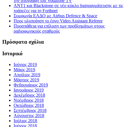
την υπογραφή του Vodafone TV
ΑΝΤ1 και Blackstone σε νέο κύκλο διαπραγμάτευσης με τις
τράπεζες για τη Forthnet
Συμφωνία ΕΛΔΟ με Airbus Defence & Space
Προς υλοποίηση το έργο Video Assistant Referee
Προσπάθεια για επίλυση των προβλημάτων στους
ραδιοφωνικούς σταθμούς
Πρόσφατα σχόλια
Ιστορικό
Ιούνιος 2019
Μάιος 2019
Απρίλιος 2019
Μάρτιος 2019
Φεβρουάριος 2019
Ιανουάριος 2019
Δεκέμβριος 2018
Νοέμβριος 2018
Οκτώβριος 2018
Σεπτέμβριος 2018
Αύγουστος 2018
Ιούλιος 2018
Ιούνιος 2018