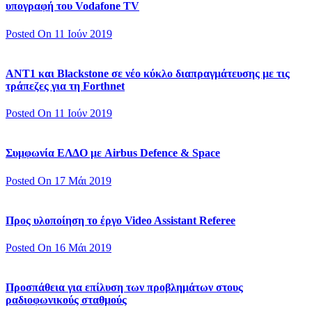
υπογραφή του Vodafone TV
Posted On 11 Ιούν 2019
ΑΝΤ1 και Blackstone σε νέο κύκλο διαπραγμάτευσης με τις
τράπεζες για τη Forthnet
Posted On 11 Ιούν 2019
Συμφωνία ΕΛΔΟ με Airbus Defence & Space
Posted On 17 Μάι 2019
Προς υλοποίηση το έργο Video Assistant Referee
Posted On 16 Μάι 2019
Προσπάθεια για επίλυση των προβλημάτων στους
ραδιοφωνικούς σταθμούς