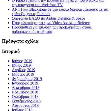
Ο Pablo έρχεται στην Ελλάδα με τη φωνή του Νικόλα και
την υπογραφή του Vodafone TV
ΑΝΤ1 και Blackstone σε νέο κύκλο διαπραγμάτευσης με τις
τράπεζες για τη Forthnet
Συμφωνία ΕΛΔΟ με Airbus Defence & Space
Προς υλοποίηση το έργο Video Assistant Referee
Προσπάθεια για επίλυση των προβλημάτων στους
ραδιοφωνικούς σταθμούς
Πρόσφατα σχόλια
Ιστορικό
Ιούνιος 2019
Μάιος 2019
Απρίλιος 2019
Μάρτιος 2019
Φεβρουάριος 2019
Ιανουάριος 2019
Δεκέμβριος 2018
Νοέμβριος 2018
Οκτώβριος 2018
Σεπτέμβριος 2018
Αύγουστος 2018
Ιούλιος 2018