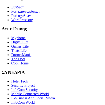
Σύνδεση
Ροή καταχωρίσεων
Ροή σχολίων
WordPress.org
Δείτε Επίσης
Myphone
Digital Life
Games Life
Thats Life
DronesMania
The Dots
Cool Home
ΣΥΝΕΔΡΙΑ
Hotel Tech
Security Project
InfoCom Security
Mobile Connected World
E-business And Social Media
InfoCom World