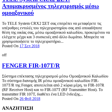
Απομακρυσμένος τηλεχειρισμός μέσω
ομοαξονικού
Το TELE System CRX2 ΣΕΤ σας επιτρέπει να μεταφέρετε τις
υπέρυθρες εντολές του τηλεχειριστηρίου σας από οποιαδήποτε
θέση της οικίας σας, μέσω ομοαξονικού καλωδίου, προκειμένου να
ελέγχετε μέχρι και 3 συσκευές από άλλο δωμάτιο. Μπορείτε να
χρησιμοποιήσετε το τηλεχειριστήριο...
Posted On
17 Σεπ 2018
off
FENGER FIR-107T/R
Σύστημα επέκτασης τηλεχειρισμού μέσω Ομοαξονικού Καλωδίου
Το σύστημα διανομής IR μέσω ομοαξονικού καλωδίου FIR-
107T/R της Fenger, αποτελείται από 2 κύρια μέρη, το FIR-107R
(RF Receiver Host) και το FIR-107T (RF Τransmitter Host). Το
transmitter FIR 107T, διαθέτει ένα LED ένδειξης...
Posted On
26 Φεβ 2018
ΑΝΑΖΗΤΗΣΗ