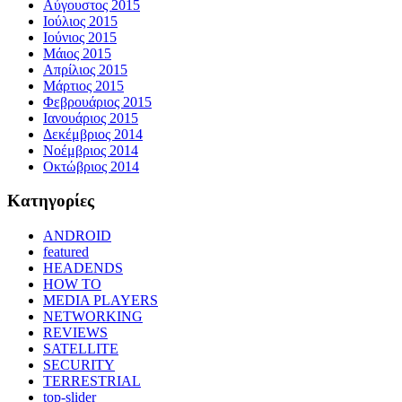
Αύγουστος 2015
Ιούλιος 2015
Ιούνιος 2015
Μάιος 2015
Απρίλιος 2015
Μάρτιος 2015
Φεβρουάριος 2015
Ιανουάριος 2015
Δεκέμβριος 2014
Νοέμβριος 2014
Οκτώβριος 2014
Kατηγορίες
ANDROID
featured
HEADENDS
HOW TO
MEDIA PLAYERS
NETWORKING
REVIEWS
SATELLITE
SECURITY
TERRESTRIAL
top-slider