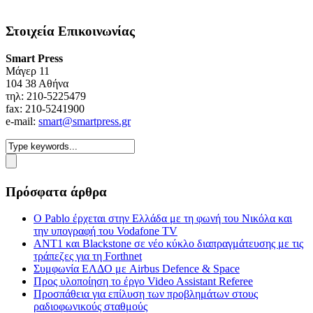
Στοιχεία Επικοινωνίας
Smart Press
Mάγερ 11
104 38 Αθήνα
τηλ: 210-5225479
fax: 210-5241900
e-mail:
smart@smartpress.gr
Πρόσφατα άρθρα
Ο Pablo έρχεται στην Ελλάδα με τη φωνή του Νικόλα και
την υπογραφή του Vodafone TV
ΑΝΤ1 και Blackstone σε νέο κύκλο διαπραγμάτευσης με τις
τράπεζες για τη Forthnet
Συμφωνία ΕΛΔΟ με Airbus Defence & Space
Προς υλοποίηση το έργο Video Assistant Referee
Προσπάθεια για επίλυση των προβλημάτων στους
ραδιοφωνικούς σταθμούς