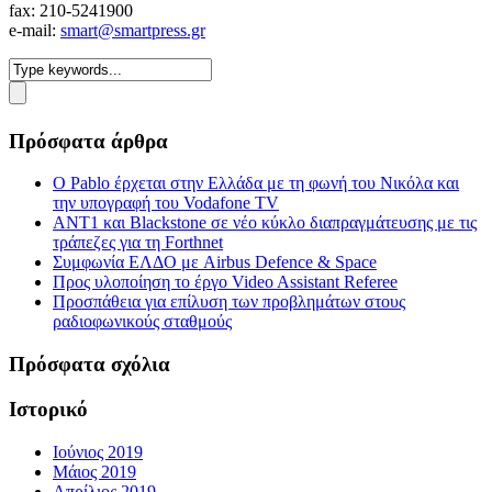
fax: 210-5241900
e-mail:
smart@smartpress.gr
Πρόσφατα άρθρα
Ο Pablo έρχεται στην Ελλάδα με τη φωνή του Νικόλα και
την υπογραφή του Vodafone TV
ΑΝΤ1 και Blackstone σε νέο κύκλο διαπραγμάτευσης με τις
τράπεζες για τη Forthnet
Συμφωνία ΕΛΔΟ με Airbus Defence & Space
Προς υλοποίηση το έργο Video Assistant Referee
Προσπάθεια για επίλυση των προβλημάτων στους
ραδιοφωνικούς σταθμούς
Πρόσφατα σχόλια
Ιστορικό
Ιούνιος 2019
Μάιος 2019
Απρίλιος 2019