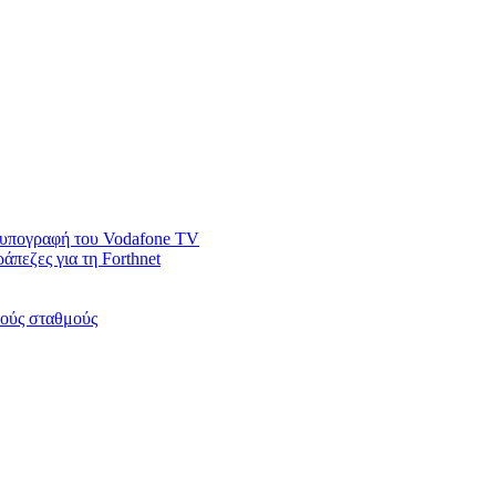
ν υπογραφή του Vodafone TV
άπεζες για τη Forthnet
κούς σταθμούς