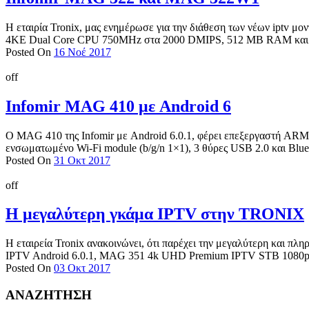
Η εταιρία Tronix, μας ενημέρωσε για την διάθεση των νέων iptv μ
4KE Dual Core CPU 750MΗz στα 2000 DMIPS, 512 MB RAM και 5
Posted On
16 Νοέ 2017
off
Infomir MAG 410 με Android 6
O MAG 410 της Infomir με Android 6.0.1, φέρει επεξεργαστή A
ενσωματωμένο Wi-Fi module (b/g/n 1×1), 3 θύρες USB 2.0 και Blueto
Posted On
31 Οκτ 2017
off
Η μεγαλύτερη γκάμα IPTV στην TRONIX
Η εταιρεία Tronix ανακοινώνει, ότι παρέχει την μεγαλύτερη και πλ
IPTV Android 6.0.1, MAG 351 4k UHD Premium IPTV STB 1080p
Posted On
03 Οκτ 2017
ΑΝΑΖΗΤΗΣΗ