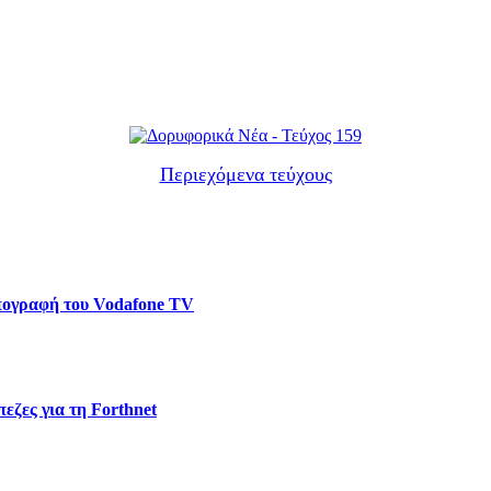
Περιεχόμενα τεύχους
υπογραφή του Vodafone TV
εζες για τη Forthnet