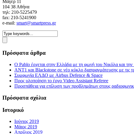
Mάγερ 11
104 38 Αθήνα
τηλ: 210-5225479
fax: 210-5241900
e-mail:
smart@smartpress.gr
Πρόσφατα άρθρα
Ο Pablo έρχεται στην Ελλάδα με τη φωνή του Νικόλα και τη
ΑΝΤ1 και Blackstone σε νέο κύκλο διαπραγμάτευσης με τις τρ
Συμφωνία ΕΛΔΟ με Airbus Defence & Space
Προς υλοποίηση το έργο Video Assistant Referee
Προσπάθεια για επίλυση των προβλημάτων στους ραδιοφωνι
Πρόσφατα σχόλια
Ιστορικό
Ιούνιος 2019
Μάιος 2019
Απρίλιος 2019