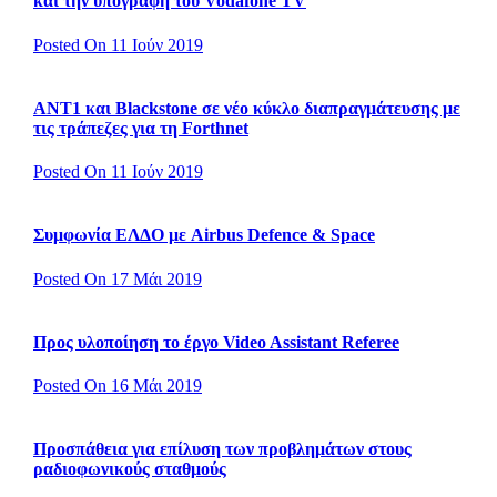
και την υπογραφή του Vodafone TV
Posted On 11 Ιούν 2019
ΑΝΤ1 και Blackstone σε νέο κύκλο διαπραγμάτευσης με
τις τράπεζες για τη Forthnet
Posted On 11 Ιούν 2019
Συμφωνία ΕΛΔΟ με Airbus Defence & Space
Posted On 17 Μάι 2019
Προς υλοποίηση το έργο Video Assistant Referee
Posted On 16 Μάι 2019
Προσπάθεια για επίλυση των προβλημάτων στους
ραδιοφωνικούς σταθμούς