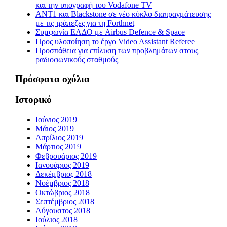
και την υπογραφή του Vodafone TV
ΑΝΤ1 και Blackstone σε νέο κύκλο διαπραγμάτευσης
με τις τράπεζες για τη Forthnet
Συμφωνία ΕΛΔΟ με Airbus Defence & Space
Προς υλοποίηση το έργο Video Assistant Referee
Προσπάθεια για επίλυση των προβλημάτων στους
ραδιοφωνικούς σταθμούς
Πρόσφατα σχόλια
Ιστορικό
Ιούνιος 2019
Μάιος 2019
Απρίλιος 2019
Μάρτιος 2019
Φεβρουάριος 2019
Ιανουάριος 2019
Δεκέμβριος 2018
Νοέμβριος 2018
Οκτώβριος 2018
Σεπτέμβριος 2018
Αύγουστος 2018
Ιούλιος 2018