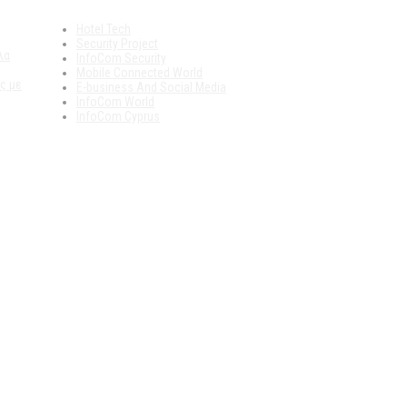
Hotel Tech
Security Project
λα
InfoCom Security
Mobile Connected World
ς με
E-business And Social Media
InfoCom World
InfoCom Cyprus