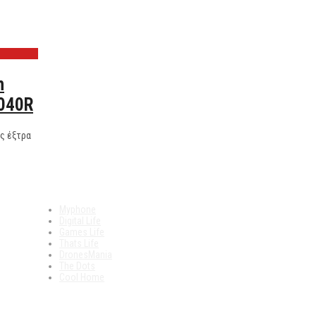
h
040R
ς έξτρα
Δείτε Επίσης
Myphone
Digital Life
Games Life
Thats Life
DronesMania
The Dots
Cool Home
ΣΥΝΕΔΡΙΑ