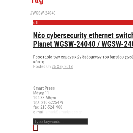
//
WGSW-24040
off
Νέο cybersecurity ethernet switc
Planet WGSW-24040 / WGSW-24
Προστασία των σημαντικών δεδομένων του δικτύου χωρί
κόστη
Posted On
26 Φεβ 2018
Στοιχεία Επικοινωνίας
Smart Press
Mάγερ 11
104 38 Αθήνα
τηλ: 210-5225479
fax: 210-5241900
e-mail:
smart@smartpress.gr