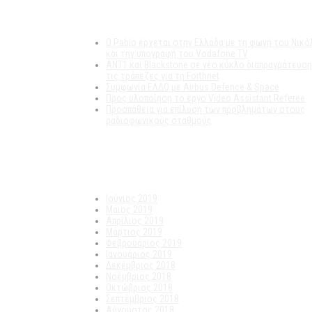
Πρόσφατα άρθρα
Ο Pablo έρχεται στην Ελλάδα με τη φωνή του Νικό
και την υπογραφή του Vodafone TV
ΑΝΤ1 και Blackstone σε νέο κύκλο διαπραγμάτευση
τις τράπεζες για τη Forthnet
Συμφωνία ΕΛΔΟ με Airbus Defence & Space
Προς υλοποίηση το έργο Video Assistant Referee
Προσπάθεια για επίλυση των προβλημάτων στους
ραδιοφωνικούς σταθμούς
Πρόσφατα σχόλια
Ιστορικό
Ιούνιος 2019
Μάιος 2019
Απρίλιος 2019
Μάρτιος 2019
Φεβρουάριος 2019
Ιανουάριος 2019
Δεκέμβριος 2018
Νοέμβριος 2018
Οκτώβριος 2018
Σεπτέμβριος 2018
Αύγουστος 2018