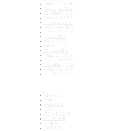
Φεβρουάριος 2016
Ιανουάριος 2016
Δεκέμβριος 2015
Νοέμβριος 2015
Οκτώβριος 2015
Αύγουστος 2015
Ιούλιος 2015
Ιούνιος 2015
Μάιος 2015
Απρίλιος 2015
Μάρτιος 2015
Φεβρουάριος 2015
Ιανουάριος 2015
Δεκέμβριος 2014
Νοέμβριος 2014
Οκτώβριος 2014
Kατηγορίες
ANDROID
featured
HEADENDS
HOW TO
MEDIA PLAYERS
NETWORKING
REVIEWS
SATELLITE