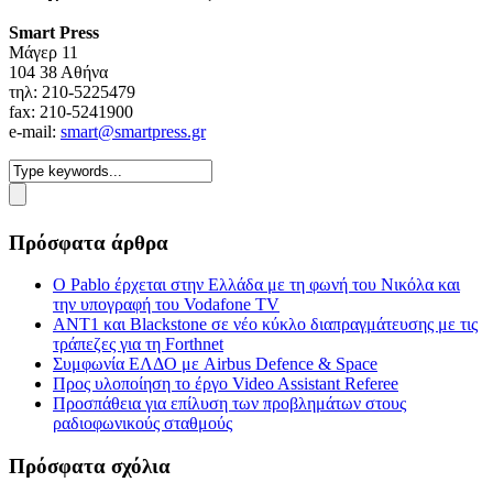
Smart Press
Mάγερ 11
104 38 Αθήνα
τηλ: 210-5225479
fax: 210-5241900
e-mail:
smart@smartpress.gr
Πρόσφατα άρθρα
Ο Pablo έρχεται στην Ελλάδα με τη φωνή του Νικόλα και
την υπογραφή του Vodafone TV
ΑΝΤ1 και Blackstone σε νέο κύκλο διαπραγμάτευσης με τις
τράπεζες για τη Forthnet
Συμφωνία ΕΛΔΟ με Airbus Defence & Space
Προς υλοποίηση το έργο Video Assistant Referee
Προσπάθεια για επίλυση των προβλημάτων στους
ραδιοφωνικούς σταθμούς
Πρόσφατα σχόλια