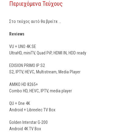
Περιεχόμενα Τεύχους
Στο τεύχος αυτό θα βρείτε …
Reviews
VU + UNO 4K SE
UltraHD, miniTV, Quad PiP, HDMI IN, HDD ready
EDISION PRIMO IP S2
S2, IPTV, HEVC, Multistream, Media Player
AMIKO HD 8265+
Combo HD, HEVC, IPTV, media player
QU + One 4Κ
Android + Libreelec TV Box
Golden Interstar G-200
Android 4K TV Box