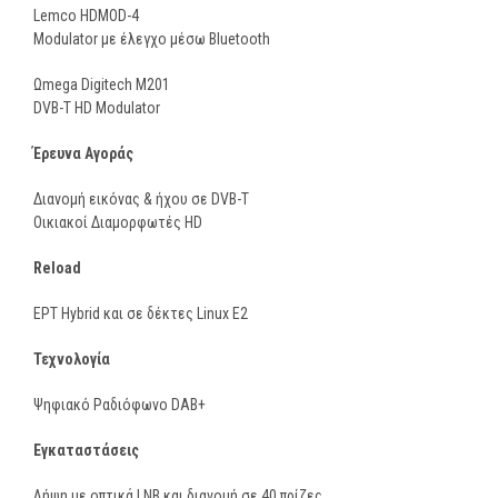
Lemco HDMOD-4
Modulator με έλεγχο μέσω Bluetooth
Ωmega Digitech M201
DVB-T HD Modulator
Έρευνα Αγοράς
Διανομή εικόνας & ήχου σε DVB-T
Οικιακοί Διαμορφωτές HD
Reload
ΕΡΤ Hybrid και σε δέκτες Linux E2
Τεχνολογία
Ψηφιακό Ραδιόφωνο DAB+
Εγκαταστάσεις
Λήψη με οπτικά LNB και διανομή σε 40 πρίζες