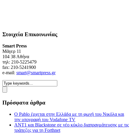
Στοιχεία Επικοινωνίας
Smart Press
Mάγερ 11
104 38 Αθήνα
τηλ: 210-5225479
fax: 210-5241900
e-mail:
smart@smartpress.gr
Πρόσφατα άρθρα
Ο Pablo έρχεται στην Ελλάδα με τη φωνή του Νικόλα και
την υπογραφή του Vodafone TV
ΑΝΤ1 και Blackstone σε νέο κύκλο διαπραγμάτευσης με τις
τράπεζες για τη Forthnet