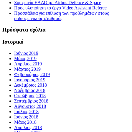
Συμφωνία ΕΛΔΟ με Airbus Defence & Space
Προς υλοποίηση το έργο Video Assistant Referee
Προσπάθεια για επίλυση των προβλημάτων στους
ραδιοφωνικούς σταθμούς
Πρόσφατα σχόλια
Ιστορικό
Ιούνιος 2019
Μάιος 2019
Απρίλιος 2019
Μάρτιος 2019
Φεβρουάριος 2019
Ιανουάριος 2019
Δεκέμβριος 2018
Νοέμβριος 2018
Οκτώβριος 2018
Σεπτέμβριος 2018
Αύγουστος 2018
Ιούλιος 2018
Ιούνιος 2018
Μάιος 2018
Απρίλιος 2018