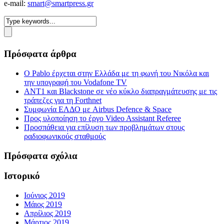
e-mail:
smart@smartpress.gr
Πρόσφατα άρθρα
Ο Pablo έρχεται στην Ελλάδα με τη φωνή του Νικόλα και
την υπογραφή του Vodafone TV
ΑΝΤ1 και Blackstone σε νέο κύκλο διαπραγμάτευσης με τις
τράπεζες για τη Forthnet
Συμφωνία ΕΛΔΟ με Airbus Defence & Space
Προς υλοποίηση το έργο Video Assistant Referee
Προσπάθεια για επίλυση των προβλημάτων στους
ραδιοφωνικούς σταθμούς
Πρόσφατα σχόλια
Ιστορικό
Ιούνιος 2019
Μάιος 2019
Απρίλιος 2019
Μάρτιος 2019