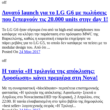
off
Δυνατό launch για το LG G6 με πωλήσεις
που ξεπερνούν τις 20.000 units στην day 1!
Το LG G6 ήταν σίγουρα ένα από τα high-end smartphones που
κατάφερε να κλέψει την παράσταση στο πρόσφατο MWC της
Βαρκελώνης, καθώς η κορεατική εταιρεία επιχείρησε να
πάρει ρεβάνς για το LG G5, το οποίο δεν κατάφερε να πείσει με το
modular design του. Από ότι ...
Posted On
24 Μαρ 2017
off
Η ταινία «Η τριλογία της απόκλισης:
Αφοσίωση» κάνει πρεμιέρα στη Nova!
Με τη συναρπαστική «blockbuster» περιπέτεια επιστημονικής
φαντασίας «Η τριλογία της απόκλισης: Αφοσίωση» ξεκινά ο
Απρίλιος στο Novacinema1HD την Κυριακή, 2 Απριλίου, στις
22:00. Η ταινία είναιβασισμένη στο τρίτο βιβλίο της δημοφιλούς
«best seller» λογοτεχνικής σειράς «Η Τριλογί...