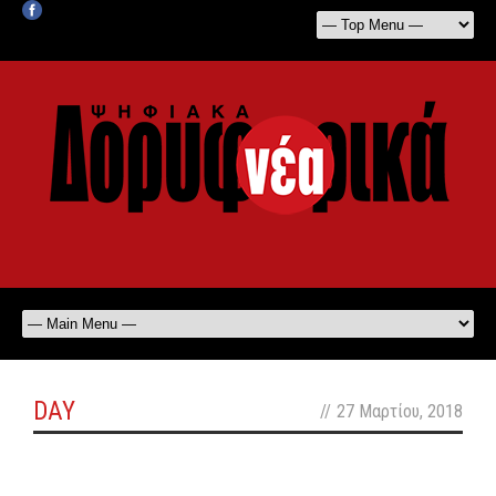
DAY
//
27 Μαρτίου, 2018
off