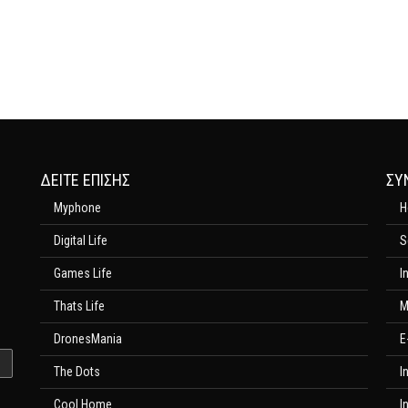
ΔΕΊΤΕ ΕΠΊΣΗΣ
ΣΥ
Myphone
H
Digital Life
S
Games Life
I
Thats Life
M
DronesMania
E
The Dots
I
Cool Home
I