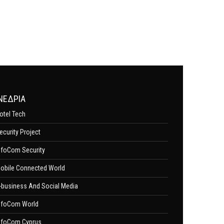
ΝΕΔΡΙΑ
otel Tech
ecurity Project
nfoCom Security
obile Connected World
-business And Social Media
nfoCom World
nfoCom Cyprus