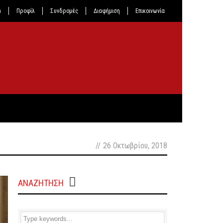
n
Προφίλ
Συνδρομές
Διαφήμιση
Επικοινωνία
//
26 Οκτωβρίου, 2018
ΑΝΑΖΗΤΗΣΗ