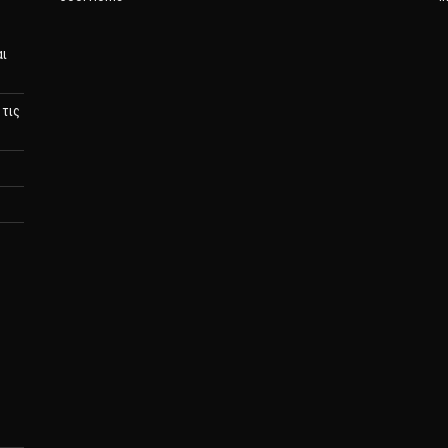
αι
 τις