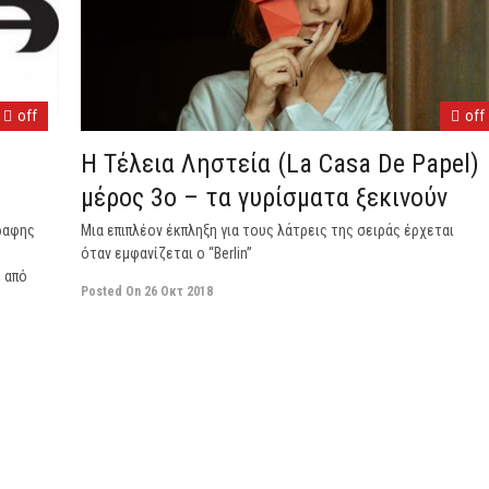
off
off
Η Τέλεια Ληστεία (La Casa De Papel)
μέρος 3ο – τα γυρίσματα ξεκινούν
γραφης
Μια επιπλέον έκπληξη για τους λάτρεις της σειράς έρχεται
όταν εμφανίζεται ο “Berlin”
 από
Posted On
26 Οκτ 2018