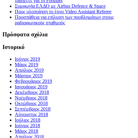
τράπεζες για τη Forthnet
Συμφωνία ΕΛΔΟ με Airbus Defence & Space
Προς υλοποίηση το έργο Video Assistant Referee
Προσπάθεια για επίλυση των προβλημάτων στους
ραδιοφωνικούς σταθμούς
Πρόσφατα σχόλια
Ιστορικό
Ιούνιος 2019
Μάιος 2019
Απρίλιος 2019
Μάρτιος 2019
Φεβρουάριος 2019
Ιανουάριος 2019
Δεκέμβριος 2018
Νοέμβριος 2018
Οκτώβριος 2018
Σεπτέμβριος 2018
Αύγουστος 2018
Ιούλιος 2018
Ιούνιος 2018
Μάιος 2018
Απρίλιος 2018