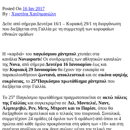
Posted On
16 Ιαν 2017
By :
Χριστίνα Χατζημανώλη
Δείτε από σήμερα Δευτέρα 16/1 – Κυριακή 29/1 τη διοργάνωση
που διεξάγεται στη Γαλλία με τη συμμετοχή των κορυφαίων
εθνικών ομάδων
Η «καρδιά» του
παγκόσμιου
χάντμπολ
χτυπάει στα
κανάλια
Novasports
! Οι συνδρομητές των αθλητικών καναλιών
της
Nova
, από σήμερα
Δευτέρα 16 Ιανουαρίου
έως και
την
Κυριακή 29 Ιανουαρίου
θα έχουν την ευκαιρία να
παρακολουθήσουν
ζωντανά, αποκλειστικά
και σε
εικόνα υψηλής
ο
ευκρίνειας
, το
25
Παγκόσμιο πρωτάθλημα χάντμπολ
που
διεξάγεται στην Γαλλία.
ο
Το 25
Παγκόσμιο πρωτάθλημα πραγματοποιείται σε
οκτώ πόλεις
της Γαλλίας
και συγκεκριμένα σε
Λιλ, Μονπελιέ, Ναντ,
Αλμπερτβιλ, Ρεν, Μετς, Μπρεστ και το Παρίσι
, όπου θα
διεξαχθούν οι ημιτελικοί και ο τελικός του τουρνουά. Συνολικά,
συμμετέχουν 24 ομάδες (4 όμιλοι των 6 ομάδων) από όπου οι 4
πρώτοι από κάθε όμιλο προκρίνονται στη φάση των «16» και στη
συνέχεια αρχίζουν οι νοκ άουτ αγώνες μέχρι τον τελικό της