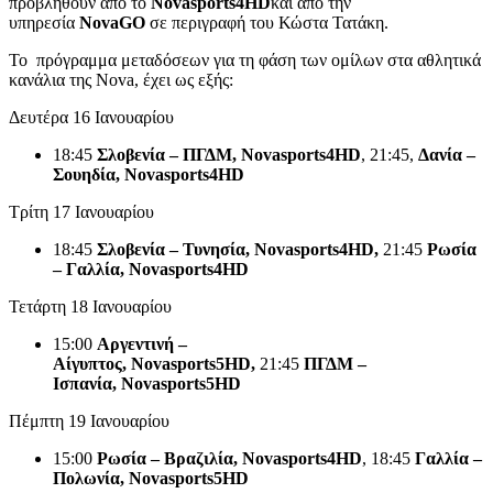
προβληθούν από το
Novasports
4
HD
και από την
υπηρεσία
NovaGO
σε περιγραφή του Κώστα Τατάκη.
Το πρόγραμμα μεταδόσεων για τη φάση των ομίλων στα αθλητικά
κανάλια της Nova, έχει ως εξής:
Δευτέρα 16 Ιανουαρίου
18:45
Σλοβενία – ΠΓΔΜ,
Novasports
4
HD
, 21:45,
Δανία –
Σουηδία,
Novasports
4
HD
Τρίτη 17 Ιανουαρίου
18:45
Σλοβενία – Τυνησία,
Novasports
4
HD
,
21:45
Ρωσία
– Γαλλία,
Novasports
4
HD
Τετάρτη 18 Ιανουαρίου
15:00
Αργεντινή –
Αίγυπτος,
Novasports
5
HD
,
21:45
ΠΓΔΜ –
Ισπανία,
Novasports
5
HD
Πέμπτη 19 Ιανουαρίου
15:00
Ρωσία – Βραζιλία,
Novasports
4
HD
, 18:45
Γαλλία –
Πολωνία,
Novasports
5
HD