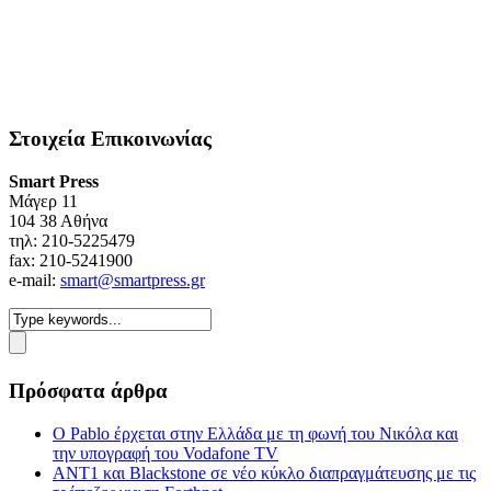
Στοιχεία Επικοινωνίας
Smart Press
Mάγερ 11
104 38 Αθήνα
τηλ: 210-5225479
fax: 210-5241900
e-mail:
smart@smartpress.gr
Πρόσφατα άρθρα
Ο Pablo έρχεται στην Ελλάδα με τη φωνή του Νικόλα και
την υπογραφή του Vodafone TV
ΑΝΤ1 και Blackstone σε νέο κύκλο διαπραγμάτευσης με τις