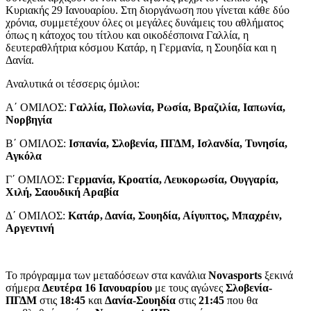
Κυριακής 29 Ιανουαρίου. Στη διοργάνωση που γίνεται κάθε δύο
χρόνια, συμμετέχουν όλες οι μεγάλες δυνάμεις του αθλήματος
όπως η κάτοχος του τίτλου και οικοδέσποινα Γαλλία, η
δευτεραθλήτρια κόσμου Κατάρ, η Γερμανία, η Σουηδία και η
Δανία.
Αναλυτικά οι τέσσερις όμιλοι:
Α΄ ΟΜΙΛΟΣ:
Γαλλία, Πολωνία, Ρωσία, Βραζιλία, Ιαπωνία,
Νορβηγία
Β΄ ΟΜΙΛΟΣ:
Ισπανία, Σλοβενία, ΠΓΔΜ, Ισλανδία, Τυνησία,
Αγκόλα
Γ΄ ΟΜΙΛΟΣ:
Γερμανία, Κροατία, Λευκορωσία, Ουγγαρία,
Χιλή, Σαουδική Αραβία
Δ΄ ΟΜΙΛΟΣ:
Κατάρ, Δανία, Σουηδία, Αίγυπτος, Μπαχρέιν,
Αργεντινή
Το πρόγραμμα των μεταδόσεων στα κανάλια
Novasports
ξεκινά
σήμερα
Δευτέρα 16 Ιανουαρίου
με τους αγώνες
Σλοβενία-
ΠΓΔΜ
στις
18:45
και
Δανία-Σουηδία
στις
21:45
που θα