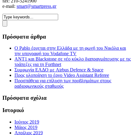
fax: 210-5241900
e-mail:
smart@smartpress.gr
Πρόσφατα άρθρα
Ο Pablo έρχεται στην Ελλάδα με τη φωνή του Νικόλα και
την υπογραφή του Vodafone TV
ΑΝΤ1 και Blackstone σε νέο κύκλο διαπραγμάτευσης με τις
τράπεζες για τη Forthnet
Συμφωνία ΕΛΔΟ με Airbus Defence & Space
Προς υλοποίηση το έργο Video Assistant Referee
Προσπάθεια για επίλυση των προβλημάτων στους
ραδιοφωνικούς σταθμούς
Πρόσφατα σχόλια
Ιστορικό
Ιούνιος 2019
Μάιος 2019
Απρίλιος 2019